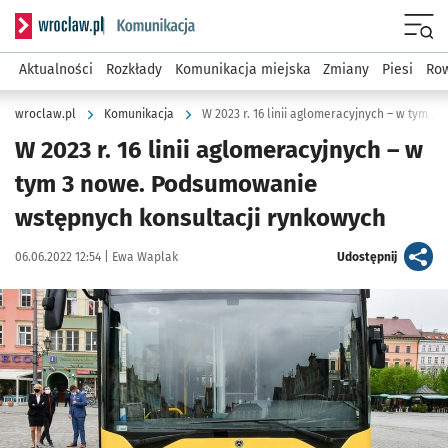
Serwis informacyjny wroclaw.pl podserwis: Komunikacja
Menu
Aktualności
Rozkłady
Komunikacja miejska
Zmiany
Piesi
Row
wroclaw.pl
Komunikacja
W 2023 r. 16 linii aglomeracyjnych – w
tym 3 nowe. Podsumowanie
wstępnych konsultacji rynkowych
Data publikacji:
Autor:
artykuł
06.06.2022 12:54 |
Ewa Waplak
Udostępnij
Kliknij, aby powiększyć