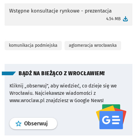
Wstępne konsultacje rynkowe - prezentacja
otworzy się w nowej karcie
4.54 MB
komunikacja podmiejska
aglomeracja wrocławska
BĄDŹ NA BIEŻĄCO Z WROCŁAWIEM!
Kliknij „obserwuj”, aby wiedzieć, co dzieje się we
Wrocławiu.
Najciekawsze wiadomości z
www.wroclaw.pl znajdziesz w Google News!
profil
google news
serwisu wroclaw
Obserwuj