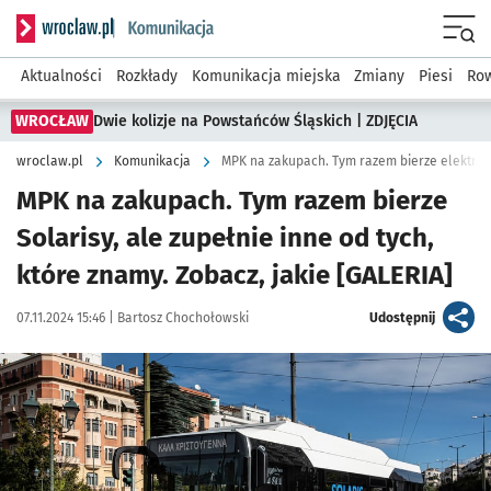
Serwis informacyjny wroclaw.pl podserwis: Komunikacja
Menu
Aktualności
Rozkłady
Komunikacja miejska
Zmiany
Piesi
Row
WROCŁAW
Dwie kolizje na Powstańców Śląskich | ZDJĘCIA
wroclaw.pl
Komunikacja
MPK na zakupach. Tym razem bierze elektryc
MPK na zakupach. Tym razem bierze
Solarisy, ale zupełnie inne od tych,
które znamy. Zobacz, jakie [GALERIA]
Data publikacji:
Autor:
artykuł
07.11.2024 15:46 |
Bartosz Chochołowski
Udostępnij
Kliknij, aby zobaczyć galerię