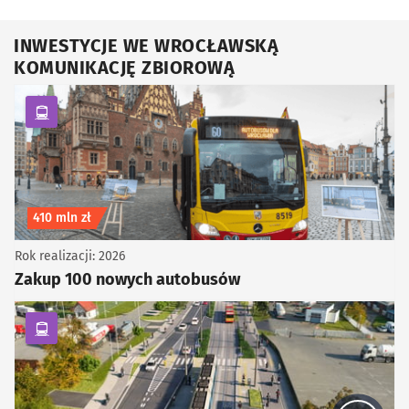
INWESTYCJE WE WROCŁAWSKĄ
KOMUNIKACJĘ ZBIOROWĄ
kategoria Komunikacja zbiorowa
Koszt inwestycji
410 mln zł
Rok realizacji: 2026
Zakup 100 nowych autobusów
kategoria Komunikacja zbiorowa