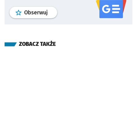
profil
google news
serwisu wroclaw
Obserwuj
ZOBACZ TAKŻE