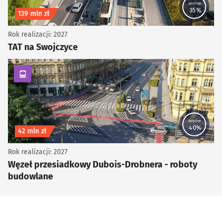
postęp
35%
Koszt inwestycji
139 mln zł
Rok realizacji: 2027
TAT na Swojczyce
kategoria Komunikacja zbiorowa
postęp
40%
Koszt inwestycji
42 mln zł
Rok realizacji: 2027
Węzeł przesiadkowy Dubois-Drobnera - roboty
budowlane