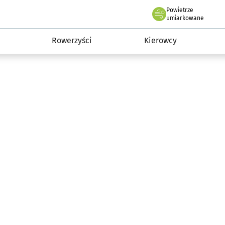
Powietrze
we Wrocławiu
munikacja
umiarkowane
Rowerzyści
Kierowcy