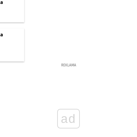
ja
ja
REKLAMA
ad