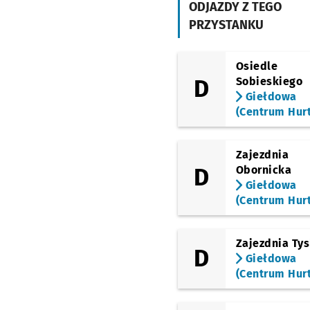
Orbita)
ODJAZDY Z TEGO
PRZYSTANKU
(Milenijna)
Milenijna (Hala
Orbita)
Przystanek na
NŻ
Osiedle
(most Milenijny)
D
Sobieskiego
Most Milenijny
Przys
NŻ
Giełdowa
(Centrum Hur
(Obornicka)
Obornicka
(Obwodnica)
Przysta
NŻ
Zajezdnia
(Obornicka)
Irysowa
D
Obornicka
Przystanek n
NŻ
Giełdowa
(Obornicka)
(Centrum Hur
Zajezdnia Obornicka
Zajezdnia Ty
D
Giełdowa
(Centrum Hur