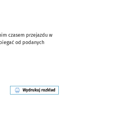
dnim czasem przejazdu w
dbiegać od podanych
Wydrukuj rozkład
linii nr 607