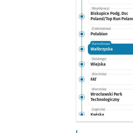
(Współpracy)
Biskupice Podg. Dsc
Poland/Top Run Polan
(Czekoladowa)
Połabian
(Karmelkowa)
Wałbrzyska
(Solskiego)
Wiejska
(Klecińska)
FAT
(Klecińska)
Wrocławski Park
Technologiczny
(Legnicka)
Kwiska
(Popowicka)
Wejherowska (Hala