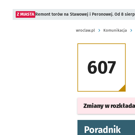
Z MIASTA
Remont torów na Stawowej i Peronowej. Od 8 sier
wroclaw.pl
Komunikacja
607
Zmiany w rozkład
Poradnik