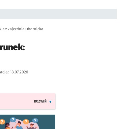
kier: Zajezdnia Obornicka
runek:
zacja:
18.07.2026
ROZWIŃ
INFORMACJE O ZMIANACH W ROZKŁADACH JAZDY LIN
worzy się w nowej karcie