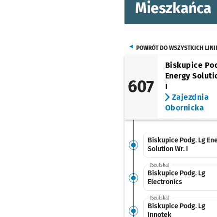
Mieszkańca
POWRÓT DO WSZYSTKICH LINI
Biskupice Po
Energy Soluti
607
I
Zajezdnia
Obornicka
Biskupice Podg. Lg En
Solution Wr. I
(Seulska)
Biskupice Podg. Lg
Electronics
(Seulska)
Biskupice Podg. Lg
Innotek