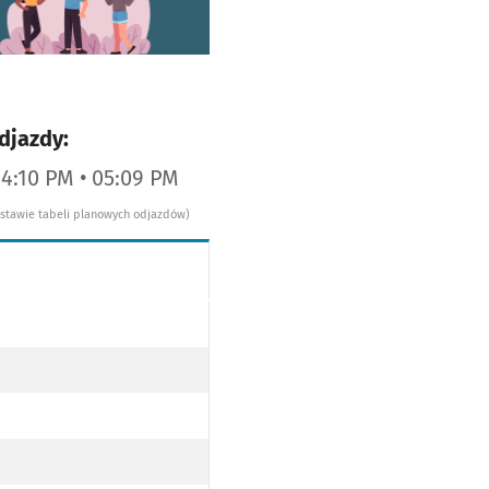
djazdy:
04:10 PM • 05:09 PM
dstawie tabeli planowych odjazdów)
JAZDU STRAFY (DO PRZYST. WROCŁAWSKI PARK TECHNOLOGICZNY PO TRASIE)