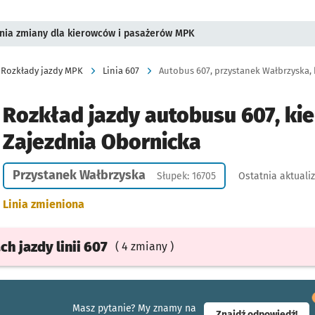
pnia zmiany dla kierowców i pasażerów MPK
Rozkłady jazdy MPK
Linia 607
Autobus 607, przystanek Wałbrzyska, 
Rozkład jazdy autobusu 607, kie
Zajezdnia Obornicka
Przystanek Wałbrzyska
Słupek: 16705
Ostatnia aktuali
Linia zmieniona
ach
jazdy
linii 607
( 4 zmiany )
Masz pytanie? My znamy na
- ot
Znajdź odpowiedź!