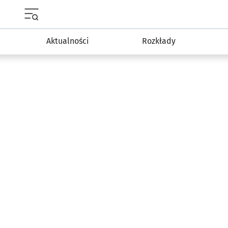
Menu główne portalu wroclaw.pl
Aktualności
Rozkłady