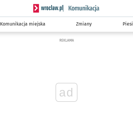
Serwis informacyjny wroclaw.pl podserwis: Ko
Komunikacja miejska
Zmiany
Piesi
REKLAMA
ad