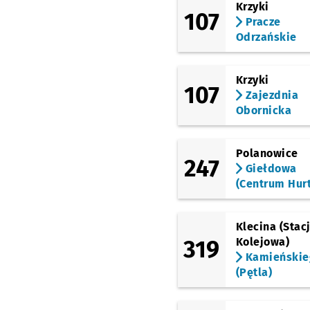
Krzyki
107
Pracze
Odrzańskie
Krzyki
107
Zajezdnia
Obornicka
Polanowice
247
Giełdowa
(Centrum Hur
Klecina (Stac
319
Kolejowa)
Kamieńskie
(Pętla)