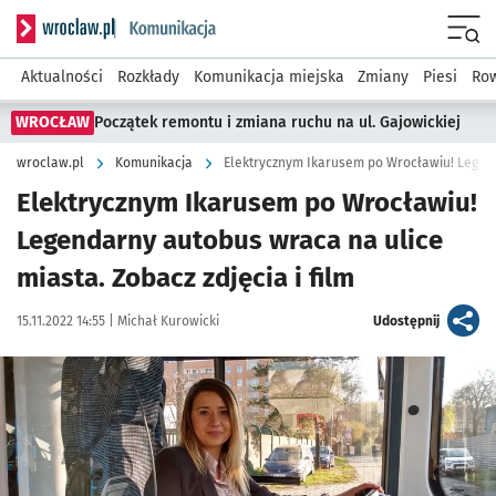
Serwis informacyjny wroclaw.pl podserwis: Komunikacja
Menu
Aktualności
Rozkłady
Komunikacja miejska
Zmiany
Piesi
Row
WROCŁAW
Początek remontu i zmiana ruchu na ul. Gajowickiej
wroclaw.pl
Komunikacja
Elektrycznym Ikarusem po Wrocławiu!
Legendarny autobus wraca na ulice
miasta. Zobacz zdjęcia i film
Data publikacji:
Autor:
artykuł
15.11.2022 14:55 |
Michał Kurowicki
Udostępnij
Kliknij, aby zobaczyć galerię
Kliknij, aby powiększyć