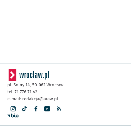
pl. Solny 14,
50-062
Wrocław
tel. 71 776 71 42
e-mail:
redakcja@araw.pl