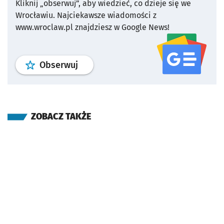
Kliknij „obserwuj”, aby wiedzieć, co dzieje się we
Wrocławiu.
Najciekawsze wiadomości z
www.wroclaw.pl znajdziesz w Google News!
profil
google news
serwisu wroclaw
Obserwuj
ZOBACZ TAKŻE