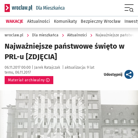
Serwis informacyjny wroclaw.pl podserwis: Dla mieszkańca
Menu
WAKACJE
Aktualności
Komunikaty
Bezpieczny Wrocław
Inwest
wroclaw.pl
Dla mieszkańca
Aktualności
Najważniejsze państwowe
Najważniejsze państwowe święto w
PRL-u [ZDJĘCIA]
Data publikacji:
Autor:
06.11.2017 00:00 |
Jarek Ratajczak
|
aktualizacja:
9 lat
temu, 06.11.2017
artykuł
Udostępnij
Materiał archiwalny
Kliknij, aby powiększyć