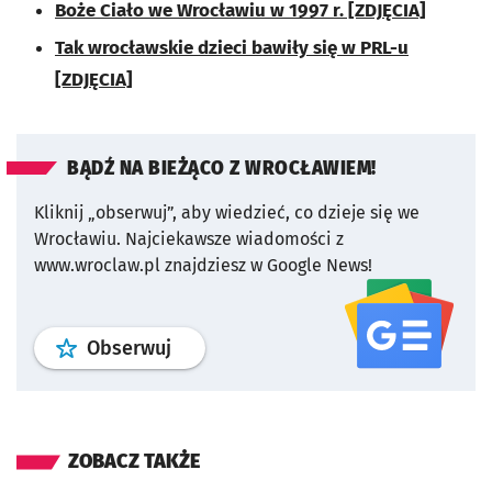
Boże Ciało we Wrocławiu w 1997 r. [ZDJĘCIA]
Tak wrocławskie dzieci bawiły się w PRL-u
[ZDJĘCIA]
BĄDŹ NA BIEŻĄCO Z WROCŁAWIEM!
Kliknij „obserwuj”, aby wiedzieć, co dzieje się we
Wrocławiu.
Najciekawsze wiadomości z
www.wroclaw.pl znajdziesz w Google News!
profil
google news
serwisu wroclaw
Obserwuj
ZOBACZ TAKŻE