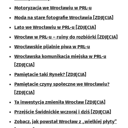
Motoryzacja we Wrocławiu w PRL-u
Moda na stare fotografie Wrocławia [ZDJĘCIA]
Lato we Wrocławiu w PRL-u [ZDJĘCIA]
Wrocław w PRL-u – ruiny do rozbiórki [ZDJĘCIA]
Wrocławskie pijalnie piwa w PRL-u
Wrocławska komunikacja miejska w PRL-u
[ZDJĘCIA]
Pamiętacie taki Rynek? [ZDJĘCIA]
Pamiętacie czyny społeczne we Wrocławiu?
[ZDJĘCIA]
Ta inwestycja zmieniła Wrocław [ZDJĘCIA]
Przejście Świdnickie wczoraj i dziś [ZDJĘCIA]
Zobacz, jak powstał Wrocław z „wielkiej płyty”