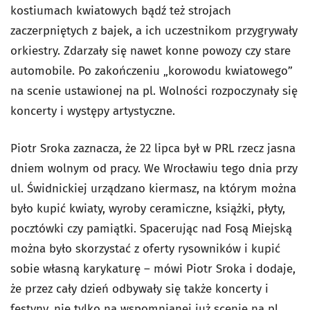
kostiumach kwiatowych bądź też strojach
zaczerpniętych z bajek, a ich uczestnikom przygrywały
orkiestry. Zdarzały się nawet konne powozy czy stare
automobile. Po zakończeniu „korowodu kwiatowego”
na scenie ustawionej na pl. Wolności rozpoczynały się
koncerty i występy artystyczne.
Piotr Sroka zaznacza, że 22 lipca był w PRL rzecz jasna
dniem wolnym od pracy. We Wrocławiu tego dnia przy
ul. Świdnickiej urządzano kiermasz, na którym można
było kupić kwiaty, wyroby ceramiczne, książki, płyty,
pocztówki czy pamiątki. Spacerując nad Fosą Miejską
można było skorzystać z oferty rysowników i kupić
sobie własną karykaturę – mówi Piotr Sroka i dodaje,
że przez cały dzień odbywały się także koncerty i
festyny, nie tylko na wspomnianej już scenie na pl.