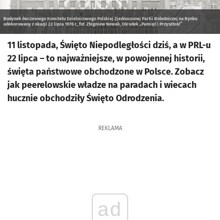
Budynek ówczesnego Komitetu Dzielnicowego Polskiej Zjednoczonej Partii Robotniczej na Rynku
udekorowany z okazji 22 lipca 1978 r., fot. Zbigniew Nowak, Ośrodek „Pamięć i Przyszłość”
11 listopada, Święto Niepodległości dziś, a w PRL-u
22 lipca – to najważniejsze, w powojennej historii,
święta państwowe obchodzone w Polsce. Zobacz
jak peerelowskie władze na paradach i wiecach
hucznie obchodziły Święto Odrodzenia.
REKLAMA
ad