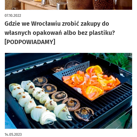
artykuł z galerią zdjęć
07.10.2022
Gdzie we Wrocławiu zrobić zakupy do
własnych opakowań albo bez plastiku?
[PODPOWIADAMY]
14.05.2023