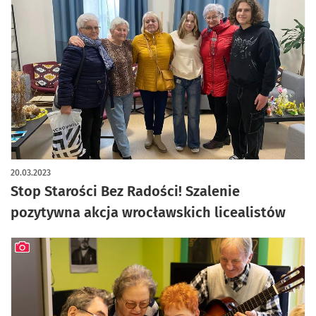
artykuł z galerią zdjęć
20.03.2023
Stop Starości Bez Radości! Szalenie
pozytywna akcja wrocławskich licealistów