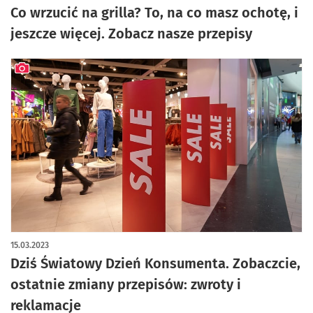
Co wrzucić na grilla? To, na co masz ochotę, i
jeszcze więcej. Zobacz nasze przepisy
artykuł z galerią zdjęć
15.03.2023
Dziś Światowy Dzień Konsumenta. Zobaczcie,
ostatnie zmiany przepisów: zwroty i
reklamacje