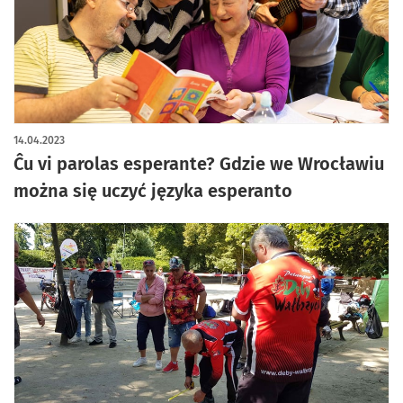
artykuł z galerią zdjęć
14.04.2023
Ĉu vi parolas esperante? Gdzie we Wrocławiu
można się uczyć języka esperanto