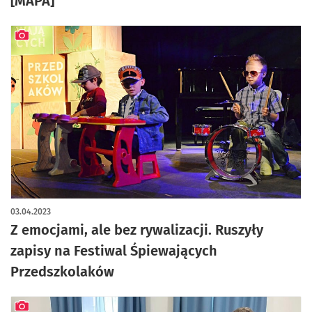
[MAPA]
artykuł z galerią zdjęć
03.04.2023
Z emocjami, ale bez rywalizacji. Ruszyły
zapisy na Festiwal Śpiewających
Przedszkolaków