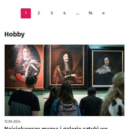
1
2
3
4
…
14
»
Hobby
13.06.2024
Najciekawsze muzea i galerie sztuki we