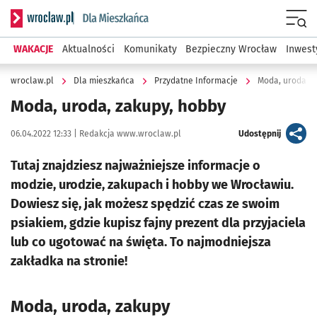
Serwis informacyjny wroclaw.pl podserwis: Dla mieszkańca
Menu
WAKACJE
Aktualności
Komunikaty
Bezpieczny Wrocław
Inwest
wroclaw.pl
Dla mieszkańca
Przydatne Informacje
Moda, uroda, z
Moda, uroda, zakupy, hobby
Data publikacji:
Autor:
artykuł
06.04.2022 12:33 |
Redakcja www.wroclaw.pl
Udostępnij
Tutaj znajdziesz najważniejsze informacje o
modzie, urodzie, zakupach i hobby we Wrocławiu.
Dowiesz się, jak możesz spędzić czas ze swoim
psiakiem, gdzie kupisz fajny prezent dla przyjaciela
lub co ugotować na święta. To najmodniejsza
zakładka na stronie!
Moda, uroda, zakupy