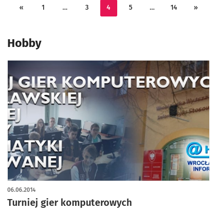
«
1
…
3
4
5
…
14
»
Hobby
06.06.2014
Turniej gier komputerowych