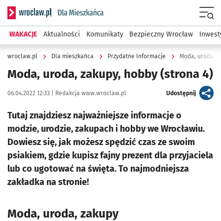
Serwis informacyjny wroclaw.pl podserwis: Dla mieszkańca
Menu
WAKACJE
Aktualności
Komunikaty
Bezpieczny Wrocław
Inwest
wroclaw.pl
Dla mieszkańca
Przydatne Informacje
Moda, uroda, z
Moda, uroda, zakupy, hobby
(strona 4)
Data publikacji:
Autor:
artykuł
06.04.2022 12:33 |
Redakcja www.wroclaw.pl
Udostępnij
Tutaj znajdziesz najważniejsze informacje o
modzie, urodzie, zakupach i hobby we Wrocławiu.
Dowiesz się, jak możesz spędzić czas ze swoim
psiakiem, gdzie kupisz fajny prezent dla przyjaciela
lub co ugotować na święta. To najmodniejsza
zakładka na stronie!
Moda, uroda, zakupy