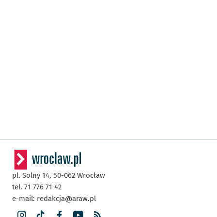
pl. Solny 14,
50-062
Wrocław
tel. 71 776 71 42
e-mail:
redakcja@araw.pl