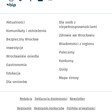
Aktualności
Dla osób z
niepełnosprawnościami
Komunikaty i ostrzeżenia
Zdrowie we Wrocławiu
Bezpieczny Wrocław
Wiadomości z regionu
Inwestycje
Polecamy
Wrocławskie osiedla
Konkursy
Gastronomia
Quizy
Edukacja
Mapa strony
Dla seniorów
Inne informacje
Redakcja
Deklaracja dostępności
Newsletter
Regulamin
Regulamin konkursów
Polityka prywatności