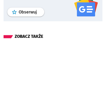
profil
google news
serwisu wroclaw
Obserwuj
ZOBACZ TAKŻE