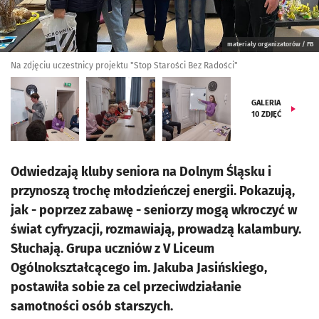
materiały organizatorów / FB
Na zdjęciu uczestnicy projektu "Stop Starości Bez Radości"
GALERIA
10
ZDJĘĆ
Odwiedzają kluby seniora na Dolnym Śląsku i
przynoszą trochę młodzieńczej energii. Pokazują,
jak - poprzez zabawę - seniorzy mogą wkroczyć w
świat cyfryzacji, rozmawiają, prowadzą kalambury.
Słuchają. Grupa uczniów z V Liceum
Ogólnokształcącego im. Jakuba Jasińskiego,
postawiła sobie za cel przeciwdziałanie
samotności osób starszych.