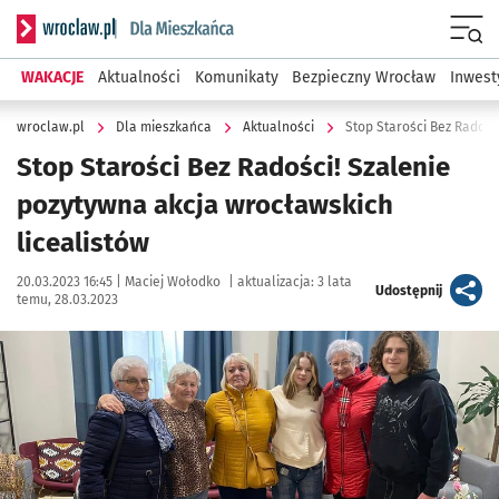
Serwis informacyjny wroclaw.pl podserwis: Dla mieszkańca
Menu
WAKACJE
Aktualności
Komunikaty
Bezpieczny Wrocław
Inwest
wroclaw.pl
Dla mieszkańca
Aktualności
Stop Starości Bez Radośc
Stop Starości Bez Radości! Szalenie
pozytywna akcja wrocławskich
licealistów
Data publikacji:
Autor:
20.03.2023 16:45 |
Maciej Wołodko
|
aktualizacja:
3 lata
artykuł
Udostępnij
temu, 28.03.2023
Kliknij, aby zobaczyć galerię