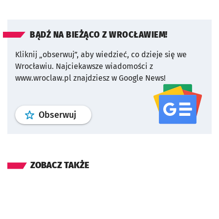
BĄDŹ NA BIEŻĄCO Z WROCŁAWIEM!
Kliknij „obserwuj”, aby wiedzieć, co dzieje się we
Wrocławiu.
Najciekawsze wiadomości z
www.wroclaw.pl znajdziesz w Google News!
profil
google news
serwisu wroclaw
Obserwuj
ZOBACZ TAKŻE