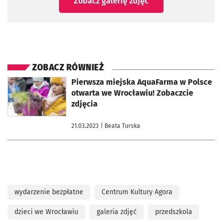
Zobacz galerię zdjęć
ZOBACZ RÓWNIEŻ
otworzy się w nowej karcie
Pierwsza miejska AquaFarma w Polsce
otwarta we Wrocławiu! Zobaczcie
zdjęcia
21.03.2023
| Beata Turska
wydarzenie bezpłatne
Centrum Kultury Agora
dzieci we Wrocławiu
galeria zdjęć
przedszkola