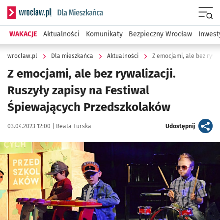
Serwis informacyjny wroclaw.pl podserwis: Dla mieszkańca
Menu
WAKACJE
Aktualności
Komunikaty
Bezpieczny Wrocław
Inwest
wroclaw.pl
Dla mieszkańca
Aktualności
Z emocjami, ale bez rywalizacji.
Ruszyły zapisy na Festiwal
Śpiewających Przedszkolaków
Data publikacji:
Autor:
artykuł
03.04.2023 12:00 |
Beata Turska
Udostępnij
Kliknij, aby zobaczyć galerię