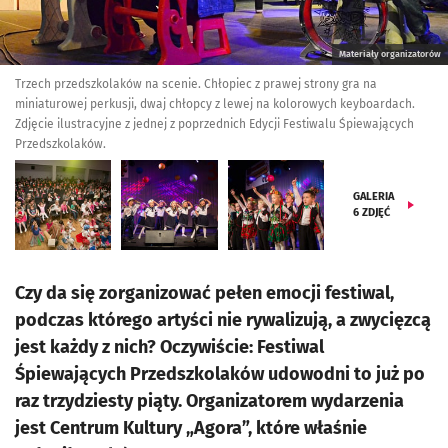
Materiały organizatorów
Trzech przedszkolaków na scenie. Chłopiec z prawej strony gra na
miniaturowej perkusji, dwaj chłopcy z lewej na kolorowych keyboardach.
Zdjęcie ilustracyjne z jednej z poprzednich Edycji Festiwalu Śpiewających
Przedszkolaków.
GALERIA
6
ZDJĘĆ
Czy da się zorganizować pełen emocji festiwal,
podczas którego artyści nie rywalizują, a zwycięzcą
jest każdy z nich? Oczywiście: Festiwal
Śpiewających Przedszkolaków udowodni to już po
raz trzydziesty piąty. Organizatorem wydarzenia
jest Centrum Kultury „Agora”, które właśnie