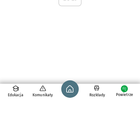
Strona główna - wroclaw.pl
Powietrze
Edukacja
Komunikaty
Rozkłady
pl. Solny 14,
50-062
Wrocław
tel. 71 776 71 42
e-mail:
redakcja@araw.pl