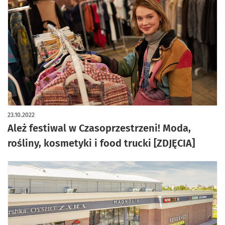
artykuł z galerią zdjęć
23.10.2022
Ależ festiwal w Czasoprzestrzeni! Moda,
rośliny, kosmetyki i food trucki [ZDJĘCIA]