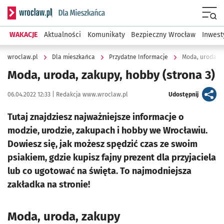
Serwis informacyjny wroclaw.pl podserwis: Dla mieszkańca
Menu
WAKACJE
Aktualności
Komunikaty
Bezpieczny Wrocław
Inwest
wroclaw.pl
Dla mieszkańca
Przydatne Informacje
Moda, uroda, z
Moda, uroda, zakupy, hobby
(strona 3)
Data publikacji:
Autor:
artykuł
06.04.2022 12:33 |
Redakcja www.wroclaw.pl
Udostępnij
Tutaj znajdziesz najważniejsze informacje o
modzie, urodzie, zakupach i hobby we Wrocławiu.
Dowiesz się, jak możesz spędzić czas ze swoim
psiakiem, gdzie kupisz fajny prezent dla przyjaciela
lub co ugotować na święta. To najmodniejsza
zakładka na stronie!
Moda, uroda, zakupy