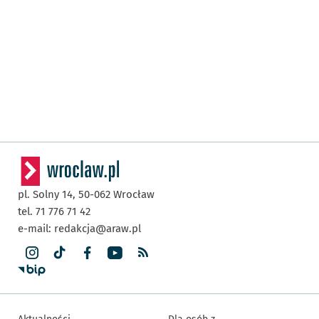
pl. Solny 14,
50-062
Wrocław
tel. 71 776 71 42
e-mail:
redakcja@araw.pl