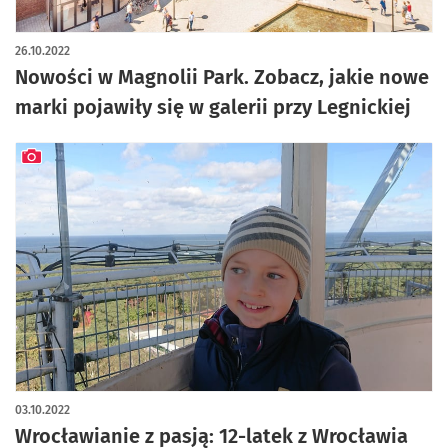
artykuł z galerią zdjęć
26.10.2022
Nowości w Magnolii Park. Zobacz, jakie nowe
marki pojawiły się w galerii przy Legnickiej
artykuł z galerią zdjęć
03.10.2022
Wrocławianie z pasją: 12-latek z Wrocławia