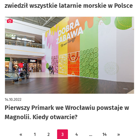
zwiedził wszystkie latarnie morskie w Polsce
artykuł z galerią zdjęć
14.10.2022
Pierwszy Primark we Wrocławiu powstaje w
Magnolii. Kiedy otwarcie?
«
1
2
3
4
…
14
»