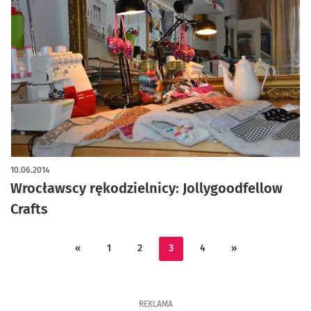
10.06.2014
Wrocławscy rękodzielnicy: Jollygoodfellow
Crafts
«
1
2
3
4
»
REKLAMA