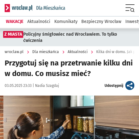
Serwis informacyjny wroclaw.pl podserwis: Dla mieszkańca
Menu
WAKACJE
Aktualności
Komunikaty
Bezpieczny Wrocław
Inwest
Z MIASTA
Policyjny śmigłowiec nad Wrocławiem. To tylko
ćwiczenia
wroclaw.pl
Dla mieszkańca
Aktualności
Kilka dni w domu. Jak pr
Przygotuj się na przetrwanie kilku dni
w domu. Co musisz mieć?
Data publikacji:
Autor:
artykuł
03.05.2025 23:33 |
Nadia Szagdaj
Udostępnij
Kliknij, aby powiększyć