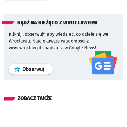
BĄDŹ NA BIEŻĄCO Z WROCŁAWIEM!
Kliknij „obserwuj”, aby wiedzieć, co dzieje się we
Wrocławiu.
Najciekawsze wiadomości z
www.wroclaw.pl znajdziesz w Google News!
profil
google news
serwisu wroclaw
Obserwuj
ZOBACZ TAKŻE