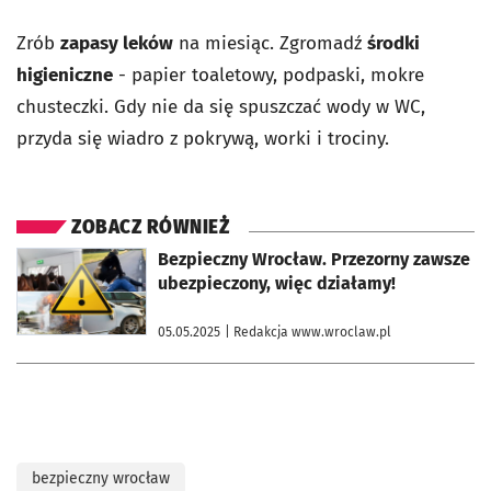
Zrób
zapasy leków
na miesiąc. Zgromadź
środki
higieniczne
- papier toaletowy, podpaski, mokre
chusteczki. Gdy nie da się spuszczać wody w WC,
przyda się wiadro z pokrywą, worki i trociny.
ZOBACZ RÓWNIEŻ
otworzy się w nowej karcie
Bezpieczny Wrocław. Przezorny zawsze
ubezpieczony, więc działamy!
05.05.2025
| Redakcja www.wroclaw.pl
bezpieczny wrocław