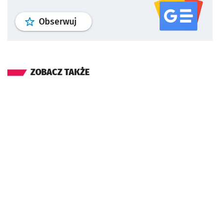
profil
google news
serwisu wroclaw
Obserwuj
ZOBACZ TAKŻE