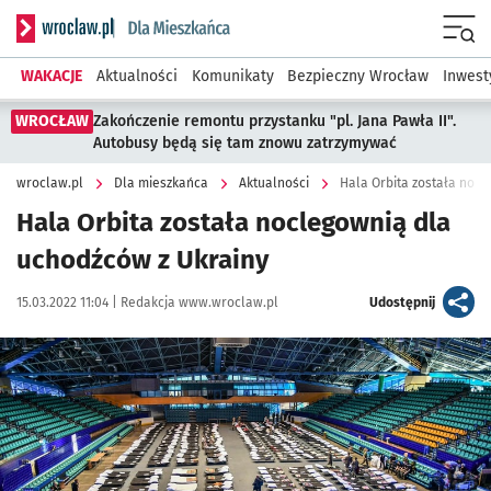
Serwis informacyjny wroclaw.pl podserwis: Dla mieszkańca
Menu
WAKACJE
Aktualności
Komunikaty
Bezpieczny Wrocław
Inwest
WROCŁAW
Zakończenie remontu przystanku "pl. Jana Pawła II".
Autobusy będą się tam znowu zatrzymywać
wroclaw.pl
Dla mieszkańca
Aktualności
Hala Orbita została noc
Hala Orbita została noclegownią dla
uchodźców z Ukrainy
Data publikacji:
Autor:
artykuł
15.03.2022 11:04 |
Redakcja www.wroclaw.pl
Udostępnij
Kliknij, aby powiększyć