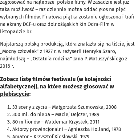
zagłosować na najlepsze polskie filmy. W zasadzie jest już
taka możliwość – raz dziennie można oddać głos na pięć
wybranych filmów. Finałowa piątka zostanie ogłoszona i trafi
na ekrany DCF-u oraz dolnośląskich kin Odra-Film w
listopadzie br.
Najstarszą polską produkcją, która znalazła się na liście, jest
„Mocny człowiek” z 1927 r. w reżyserii Henryka Szaro,
najmłodszą – „Ostatnia rodzina” Jana P. Matuszyńskiego z
2016 r.
Zobacz listę filmów festiwalu (w kolejności
alfabetycznej), na które możesz
głosować w
plebiscycie
:
33 sceny z życia
– Małgorzata Szumowska, 2008
300 mil do nieba
– Maciej Dejczer, 1989
80 milionów
– Waldemar Krzystek, 2011
Aktorzy prowincjonalni
– Agnieszka Holland, 1978
Amator –
Krzysztof Kieślowski, 1979