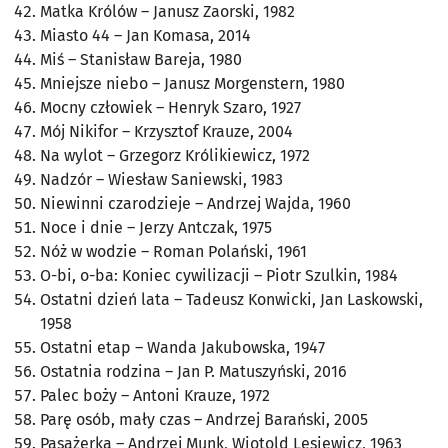
Matka Królów
– Janusz Zaorski, 1982
Miasto 44
– Jan Komasa, 2014
Miś
– Stanisław Bareja, 1980
Mniejsze niebo
– Janusz Morgenstern, 1980
Mocny człowiek
– Henryk Szaro, 1927
Mój Nikifor
– Krzysztof Krauze, 2004
Na wylot
– Grzegorz Królikiewicz, 1972
Nadzór
– Wiesław Saniewski, 1983
Niewinni czarodzieje
– Andrzej Wajda, 1960
Noce i dnie
– Jerzy Antczak, 1975
Nóż w wodzie
– Roman Polański, 1961
O-bi, o-ba: Koniec cywilizacji
– Piotr Szulkin, 1984
Ostatni dzień lata
– Tadeusz Konwicki, Jan Laskowski,
1958
Ostatni etap
– Wanda Jakubowska, 1947
Ostatnia rodzina
– Jan P. Matuszyński, 2016
Palec boży
– Antoni Krauze, 1972
Parę osób, mały czas
– Andrzej Barański, 2005
Pasażerka
– Andrzej Munk, Wiotold Lesiewicz, 1963