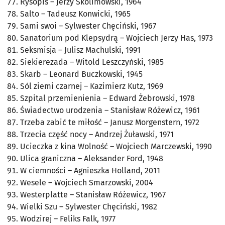
Rysopis
– Jerzy Skolimowski, 1964
Salto
– Tadeusz Konwicki, 1965
Sami swoi
– Sylwester Chęciński, 1967
Sanatorium pod Klepsydrą
– Wojciech Jerzy Has, 1973
Seksmisja
– Julisz Machulski, 1991
Siekierezada
– Witold Leszczyński, 1985
Skarb
– Leonard Buczkowski, 1945
Sól ziemi czarnej
– Kazimierz Kutz, 1969
Szpital przemienienia
– Edward Żebrowski, 1978
Świadectwo urodzenia
– Stanisław Różewicz, 1961
Trzeba zabić te miłość
– Janusz Morgenstern, 1972
Trzecia część nocy
– Andrzej Żuławski, 1971
Ucieczka z kina Wolność
– Wojciech Marczewski, 1990
Ulica graniczna
– Aleksander Ford, 1948
W ciemności
– Agnieszka Holland, 2011
Wesele
– Wojciech Smarzowski, 2004
Westerplatte
– Stanisław Różewicz, 1967
Wielki Szu
– Sylwester Chęciński, 1982
Wodzirej
– Feliks Falk, 1977