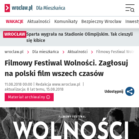
Serwis informacyjny wroclaw.pl podserwis: Dla mieszkańca
Menu
WAKACJE
Aktualności
Komunikaty
Bezpieczny Wrocław
Inwest
WROCŁAW
Sparta wygrała na Stadionie Olimpijskim. Tak cieszyli
się kibice
wroclaw.pl
Dla mieszkańca
Aktualności
Filmowy Festiwal Wolnośc
Filmowy Festiwal Wolności. Zagłosuj
na polski film wszech czasów
Data publikacji:
Autor:
11.08.2018 00:00 |
Redakcja www.wroclaw.pl
|
aktualizacja:
8 lat temu, 15.08.2018
artykuł
Udostępnij
Materiał archiwalny
Kliknij, aby powiększyć