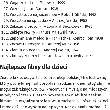
Wojaczek
– Lech Majewski, 1999
Wrzos
– Julian Gardan, 1938
Wszystko, co najważniejsze
– Robert Gliński, 1992
Wszystko na sprzedaż
– Andrzej Wajda, 1968
Zakazane piosenki
– Leonard Buczkowski, 1946
Zaklęte rewiry
– Janusz Majewski, 1975
Zapomniana melodia
– Jan Fethke, Konrad Tom, 1938
Zezowate szczęście
– Andrzej Munk, 1960
Ziemia obiecana
– Andrzej Wajda, 1974
Zimowy zmierzch
– Stanisław Lenartowicz, 1956
Najlepsze filmy dla dzieci
Znacie takie, oczywiście te produkcji polskiej? Na festiwalu,
który pochyla się nad dorobkiem rodzimej kinematografii, nie
mogło zabraknąć tytułów, kręconych z myślą o najmłodszych i
młodych widzach. Dlatego powstała również lista z takimi
filmami, a organizatorzy festiwalu zachęcają – również dzieci
i młodzież – do wyboru najlepszych. Raz dziennie można już