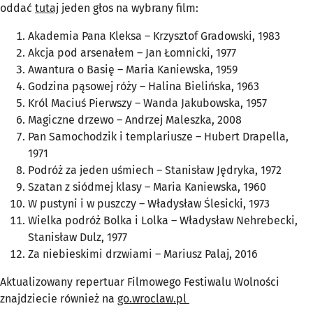
oddać
tutaj
jeden głos na wybrany film:
Akademia Pana Kleksa
– Krzysztof Gradowski, 1983
Akcja pod arsenałem
– Jan Łomnicki, 1977
Awantura o Basię – Maria Kaniewska, 1959
Godzina pąsowej róży
– Halina Bielińska, 1963
Król Maciuś Pierwszy
– Wanda Jakubowska, 1957
Magiczne drzewo
– Andrzej Maleszka, 2008
Pan Samochodzik i templariusze
– Hubert Drapella,
1971
Podróż za jeden uśmiech
– Stanisław Jędryka, 1972
Szatan z siódmej klasy
– Maria Kaniewska, 1960
W pustyni i w puszczy
– Władysław Ślesicki, 1973
Wielka podróż Bolka i Lolka
– Władysław Nehrebecki,
Stanisław Dulz, 1977
Za niebieskimi drzwiami
– Mariusz Palaj, 2016
Aktualizowany repertuar Filmowego Festiwalu Wolności
znajdziecie również na
go.wroclaw.pl