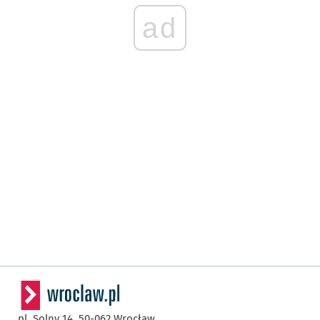
ad
pl. Solny 14,
50-062
Wrocław