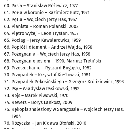
Pasja
– Stanisław Różewicz, 1977
Perła w koronie
– Kazimierz Kutz, 1971
Pętla
– Wojciech Jerzy Has, 1957
Pianista
– Roman Polański, 2002
Piętro wyżej
– Leon Trystan, 1937
Pociąg
– Jerzy Kawalerowicz, 1959
Popiół i diament
– Andrzej Wajda, 1958
Pożegnania
– Wojciech Jerzy Has, 1958
P
ożegnanie jesieni
– 1990, Mariusz Treliński
Przesłuchanie
– Ryszard Bugajski, 1982
Przypadek
– Krzysztof Kieślowski, 1981
Przypadek Pekosińskiego
– Grzegorz Królikiewicz, 1993
Psy
– Władysław Pasikowski, 1992
Rejs
– Marek Piwowski, 1970
Rewers
– Borys Lankosz, 2009
Rękopis znaleziony w Saragossie
– Wojciech Jerzy Has,
1964
Różyczka
– Jan Kidawa Błoński, 2010