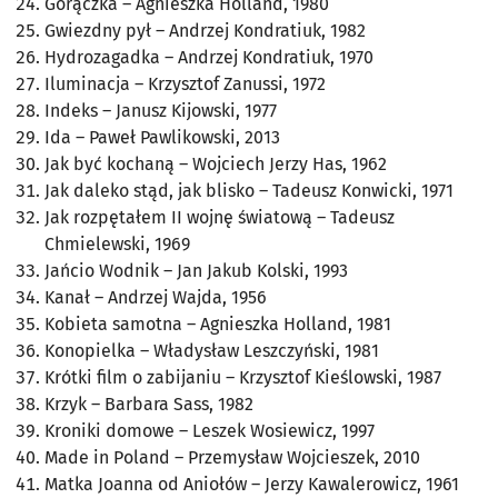
Gorączka
– Agnieszka Holland, 1980
Gwiezdny pył
– Andrzej Kondratiuk, 1982
Hydrozagadka
– Andrzej Kondratiuk, 1970
Iluminacja
– Krzysztof Zanussi, 1972
Indeks
– Janusz Kijowski, 1977
Ida
– Paweł Pawlikowski, 2013
J
ak być kochaną
– Wojciech Jerzy Has, 1962
Jak daleko stąd, jak blisko
– Tadeusz Konwicki, 1971
Jak rozpętałem II wojnę światową
– Tadeusz
Chmielewski, 1969
Jańcio Wodnik
– Jan Jakub Kolski, 1993
Kanał
– Andrzej Wajda, 1956
Kobieta samotna
– Agnieszka Holland, 1981
Konopielka
– Władysław Leszczyński, 1981
Krótki film o zabijaniu
– Krzysztof Kieślowski, 1987
Krzyk
– Barbara Sass, 1982
K
roniki domowe
– Leszek Wosiewicz, 1997
Made in Poland
– Przemysław Wojcieszek, 2010
Matka Joanna od Aniołów – Jerzy Kawalerowicz, 1961