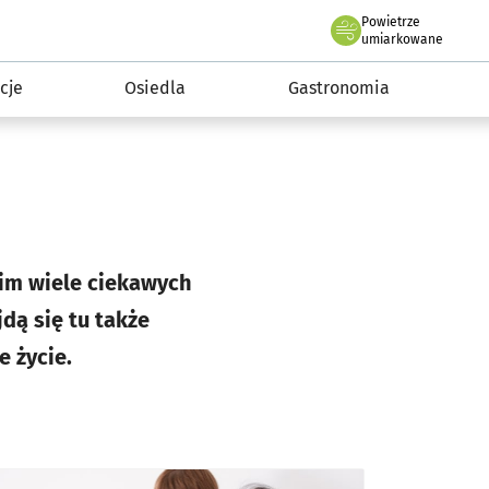
Powietrze
we Wrocławiu
 mieszkańca
umiarkowane
cje
Osiedla
Gastronomia
e im wiele ciekawych
jdą się tu także
 życie.