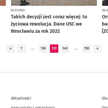
art
09.01.2023
06.0
Takich decyzji jest coraz więcej: to
Or
życiowa rewolucja. Dane USC we
ba
Wrocławiu za rok 2022
[Z
«
1
…
138
139
140
…
150
»
Aktualności
Dla
Komunikaty i ostrzeżenia
Zdr