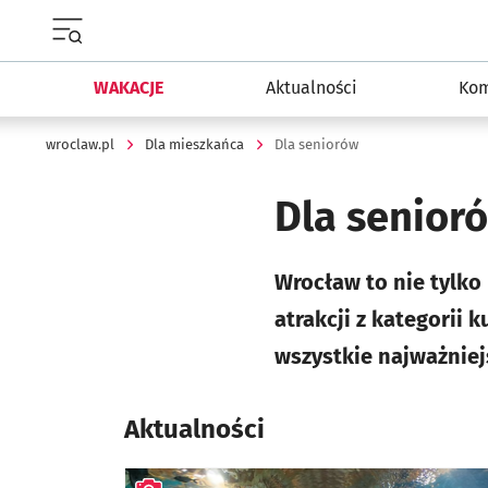
Menu główne portalu wroclaw.pl
WAKACJE
Aktualności
Kom
wroclaw.pl
Dla mieszkańca
Dla seniorów
Dla senior
Wrocław to nie tylko 
atrakcji z kategorii k
wszystkie najważniej
Aktualności