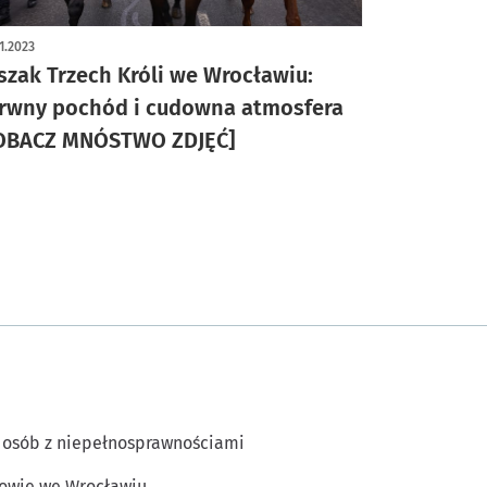
ykuł z galerią zdjęć
1.2023
szak Trzech Króli we Wrocławiu:
rwny pochód i cudowna atmosfera
OBACZ MNÓSTWO ZDJĘĆ]
 osób z niepełnosprawnościami
owie we Wrocławiu