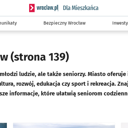
Serwis informacyjny wroclaw.pl podserwis: Dla
unikaty
Bezpieczny Wrocław
Inwesty
ów
(strona 139)
młodzi ludzie, ale także seniorzy. Miasto oferuj
ultura, rozwój, edukacja czy sport i rekreacja. Zna
sze informacje, które ułatwią seniorom codzienne