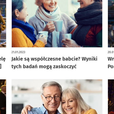
21.01.2023
20.0
elę
Jakie są współczesne babcie? Wyniki
Wr
]
tych badań mogą zaskoczyć
Po