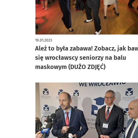
artykuł z galerią zdjęć
19.01.2023
Ależ to była zabawa! Zobacz, jak baw
się wrocławscy seniorzy na balu
maskowym (DUŻO ZDJĘĆ)