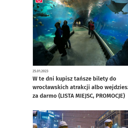
artykuł z galerią zdjęć
25.01.2023
W te dni kupisz tańsze bilety do
wrocławskich atrakcji albo wejdzies
za darmo (LISTA MIEJSC, PROMOCJE)