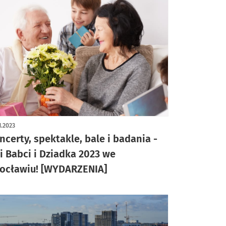
1.2023
ncerty, spektakle, bale i badania -
i Babci i Dziadka 2023 we
ocławiu! [WYDARZENIA]