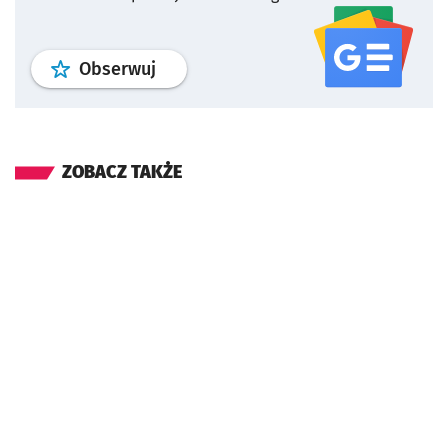
profil
google news
serwisu wroclaw
Obserwuj
ZOBACZ TAKŻE