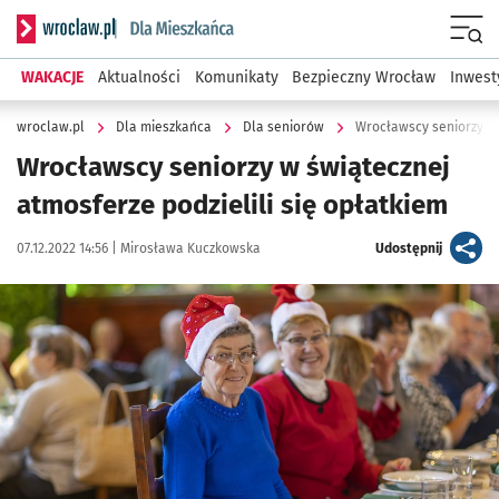
Serwis informacyjny wroclaw.pl podserwis: Dla mieszkańca
Menu
WAKACJE
Aktualności
Komunikaty
Bezpieczny Wrocław
Inwest
wroclaw.pl
Dla mieszkańca
Dla seniorów
Wrocławscy seniorzy w 
Wrocławscy seniorzy w świątecznej
atmosferze podzielili się opłatkiem
Data publikacji:
Autor:
artykuł
07.12.2022 14:56 |
Mirosława Kuczkowska
Udostępnij
Kliknij, aby powiększyć