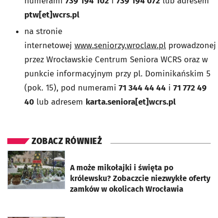
numerami
739 194 102
i
739 194 072
lub adresem
ptw[et]wcrs.pl
na stronie
internetowej
www.seniorzy.wroclaw.pl
prowadzonej
przez Wrocławskie Centrum Seniora WCRS oraz w
punkcie informacyjnym przy pl. Dominikańskim 5
(pok. 15), pod numerami
71 344 44 44
i
71 772 49
40
lub adresem
karta.seniora[et]wcrs.pl
ZOBACZ RÓWNIEŻ
otworzy się w nowej karcie
A może mikołajki i święta po
królewsku? Zobaczcie niezwykłe oferty
zamków w okolicach Wrocławia