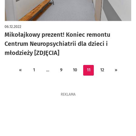
artykuł z galerią zdjęć
06.12.2022
Mikołajkowy prezent! Koniec remontu
Centrum Neuropsychiatrii dla dzieci i
młodzieży [ZDJĘCIA]
«
1
…
9
10
11
12
»
REKLAMA