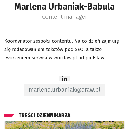
Marlena Urbaniak-Babula
Content manager
Koordynator zespołu contentu. Na co dzień zajmuję
się redagowaniem tekstów pod SEO, a także
tworzeniem serwisów wroclaw.pl od podstaw.
Strona
linkedin
- otworzy
Adres e-mail do Content manager - Ma
marlena.urbaniak@araw.pl
TREŚCI DZIENNIKARZA