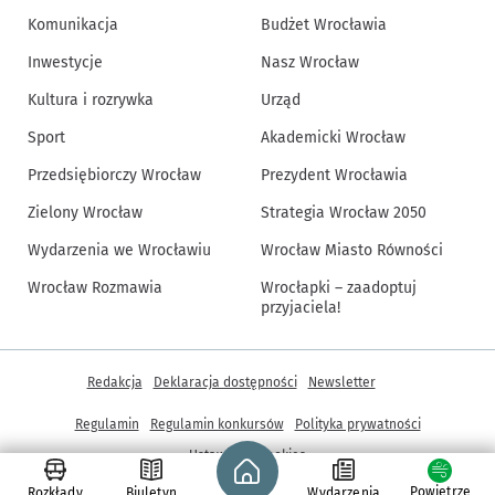
Komunikacja
Budżet Wrocławia
Inwestycje
Nasz Wrocław
Kultura i rozrywka
Urząd
Sport
Akademicki Wrocław
Przedsiębiorczy Wrocław
Prezydent Wrocławia
Zielony Wrocław
Strategia Wrocław 2050
Wydarzenia we Wrocławiu
Wrocław Miasto Równości
Wrocław Rozmawia
Wrocłapki – zaadoptuj
przyjaciela!
Inne informacje
Redakcja
Deklaracja dostępności
Newsletter
Regulamin
Regulamin konkursów
Polityka prywatności
Strona główna - wroclaw.pl
Ustawienia cookies
Powietrze
Rozkłady
Biuletyn
Wydarzenia