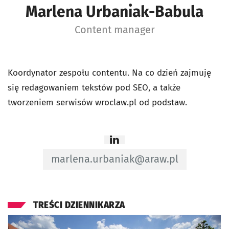
Marlena Urbaniak-Babula
Content manager
Koordynator zespołu contentu. Na co dzień zajmuję
się redagowaniem tekstów pod SEO, a także
tworzeniem serwisów wroclaw.pl od podstaw.
Strona
linkedin
- otworzy
Adres e-mail do Content manager - Ma
marlena.urbaniak@araw.pl
TREŚCI DZIENNIKARZA