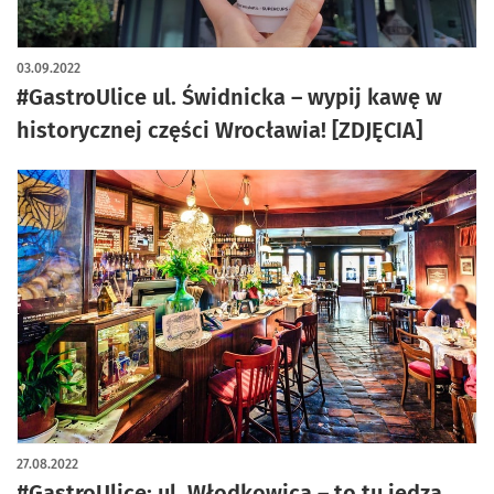
artykuł z galerią zdjęć
03.09.2022
#GastroUlice ul. Świdnicka – wypij kawę w
historycznej części Wrocławia! [ZDJĘCIA]
27.08.2022
#GastroUlice: ul. Włodkowica – to tu jedzą