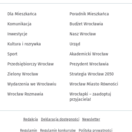
Dla Mieszkańca
Poradnik Mieszkańca
Komunikacja
Budżet Wrocławia
Inwestycje
Nasz Wrocław
Kultura i rozrywka
Urząd
Sport
Akademicki Wrocław
Przedsiębiorczy Wrocław
Prezydent Wrocławia
Zielony Wrocław
Strategia Wrocław 2050
Wydarzenia we Wrocławiu
Wrocław Miasto Równości
Wrocław Rozmawia
Wrocłapki – zaadoptuj
przyjaciela!
Inne informacje
Redakcja
Deklaracja dostępności
Newsletter
Regulamin
Regulamin konkursów
Polityka prywatności