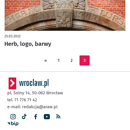
25.03.2022
Herb, logo, barwy
«
1
2
3
pl. Solny 14,
50-062
Wrocław
tel. 71 776 71 42
e-mail:
redakcja@araw.pl