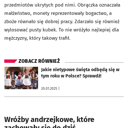
przedmiotów ukrytych pod nimi. Obrączka oznaczała
małżeństwo, monety reprezentowały bogactwo, a
zboże równało się dobrej pracy. Zdarzało się również
wylosować pusty kubek. To nie wróżyło najlepiej dla
mężczyzny, który takowy trafił.
ZOBACZ RÓWNIEŻ
otworzy się w nowej karcie
Jakie nietypowe święta odbędą się w
tym roku w Polsce? Sprawdź!
20.01.2025
|
Wróżby andrzejkowe, które
zachowały się do dziś