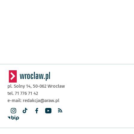
pl. Solny 14,
50-062
Wrocław
tel. 71 776 71 42
e-mail:
redakcja@araw.pl