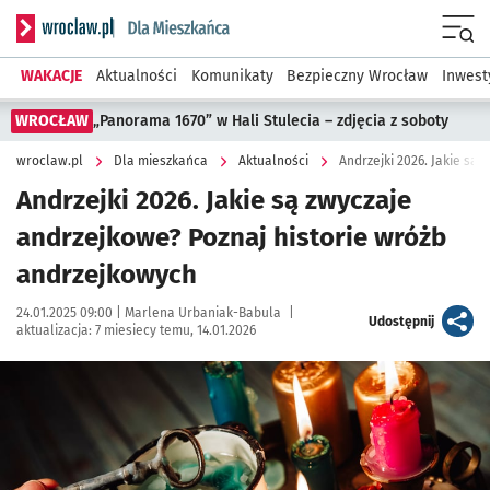
Serwis informacyjny wroclaw.pl podserwis: Dla mieszkańca
Menu
WAKACJE
Aktualności
Komunikaty
Bezpieczny Wrocław
Inwest
WROCŁAW
„Panorama 1670” w Hali Stulecia – zdjęcia z soboty
wroclaw.pl
Dla mieszkańca
Aktualności
Andrzejki 2026. Jakie są zwyczaje
andrzejkowe? Poznaj historie wróżb
andrzejkowych
Data publikacji:
Autor:
24.01.2025 09:00 |
Marlena Urbaniak-Babula
|
artykuł
Udostępnij
aktualizacja:
7 miesiecy temu, 14.01.2026
Kliknij, aby powiększyć