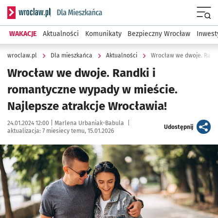
Serwis informacyjny wroclaw.pl podserwis: Dla mieszkańca
Menu
WAKACJE
Aktualności
Komunikaty
Bezpieczny Wrocław
Inwest
wroclaw.pl
Dla mieszkańca
Aktualności
Wrocław we dwoje. Randki i
romantyczne wypady w mieście.
Najlepsze atrakcje Wrocławia!
Data publikacji:
Autor:
24.01.2024 12:00 |
Marlena Urbaniak-Babula
|
artykuł
Udostępnij
aktualizacja:
7 miesiecy temu, 15.01.2026
Kliknij, aby powiększyć