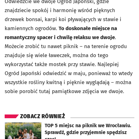
Odwiedźcie we dwoje Ogród Japoński, gdzie
znajdziecie spokój i harmonię wśród pięknych
drzewek bonsai, karpi koi pływających w stawie i
kamiennych ogrodów.
To doskonałe miejsce na
romantyczny spacer i chwilę relaksu we dwoje
.
Możecie zrobić tu nawet piknik – na terenie ogrodu
znajduje się wiele ławeczek, można do tego
wykorzystać także mostek przy stawie. Najlepiej
Ogród Japoński odwiedzić w maju, ponieważ to wtedy
wszystkie rośliny kwitną i pięknie wyglądają – można
sobie porobić tutaj pamiątkowe zdjęcia we dwoje.
ZOBACZ RÓWNIEŻ
otworzy się w nowej karcie
TOP 5 miejsc na piknik we Wrocławiu.
Sprawdź, gdzie przyjemnie spędzisz