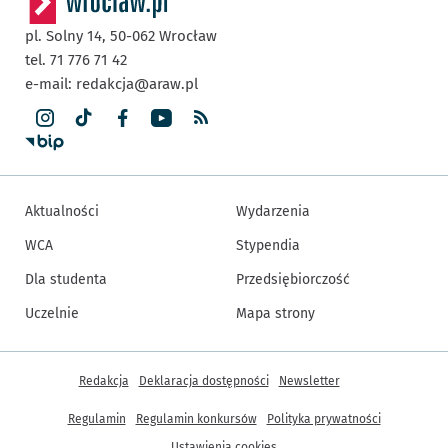
pl. Solny 14,
50-062
Wrocław
tel. 71 776 71 42
e-mail:
redakcja@araw.pl
Aktualności
Wydarzenia
WCA
Stypendia
Dla studenta
Przedsiębiorczość
Uczelnie
Mapa strony
Inne informacje
Redakcja
Deklaracja dostępności
Newsletter
Regulamin
Regulamin konkursów
Polityka prywatności
Ustawienia cookies