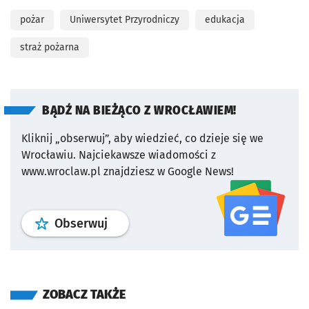
pożar
Uniwersytet Przyrodniczy
edukacja
straż pożarna
BĄDŹ NA BIEŻĄCO Z WROCŁAWIEM!
Kliknij „obserwuj”, aby wiedzieć, co dzieje się we
Wrocławiu.
Najciekawsze wiadomości z
www.wroclaw.pl znajdziesz w Google News!
profil
google news
serwisu wroclaw
Obserwuj
ZOBACZ TAKŻE