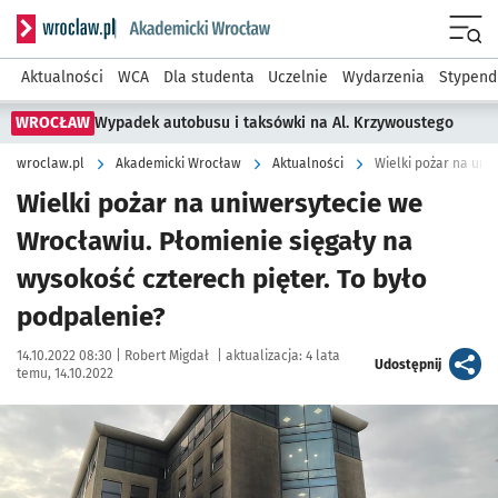
Serwis informacyjny wroclaw.pl podserwis: Akademicki Wro
Men
Aktualności
WCA
Dla studenta
Uczelnie
Wydarzenia
Stypend
WROCŁAW
Wypadek autobusu i taksówki na Al. Krzywoustego
wroclaw.pl
Akademicki Wrocław
Aktualności
Wielki pożar na uniwersytecie we
Wrocławiu. Płomienie sięgały na
wysokość czterech pięter. To było
podpalenie?
Data publikacji:
Autor:
14.10.2022 08:30 |
Robert Migdał
|
aktualizacja:
4 lata
artykuł
Udostępnij
temu, 14.10.2022
Kliknij, aby zobaczyć galerię
Kliknij, aby powiększyć