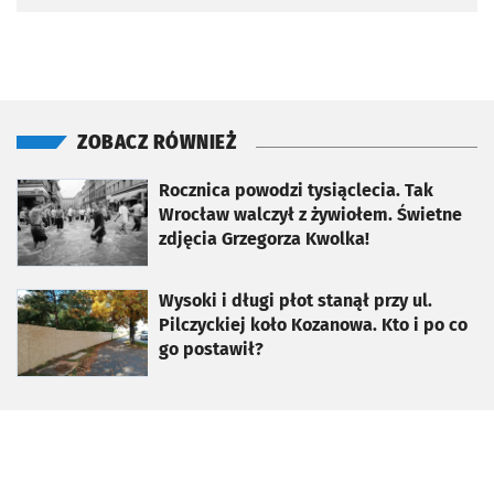
ZOBACZ RÓWNIEŻ
otworzy się w nowej karcie
Rocznica powodzi tysiąclecia. Tak
Wrocław walczył z żywiołem. Świetne
zdjęcia Grzegorza Kwolka!
otworzy się w nowej karcie
Wysoki i długi płot stanął przy ul.
Pilczyckiej koło Kozanowa. Kto i po co
go postawił?