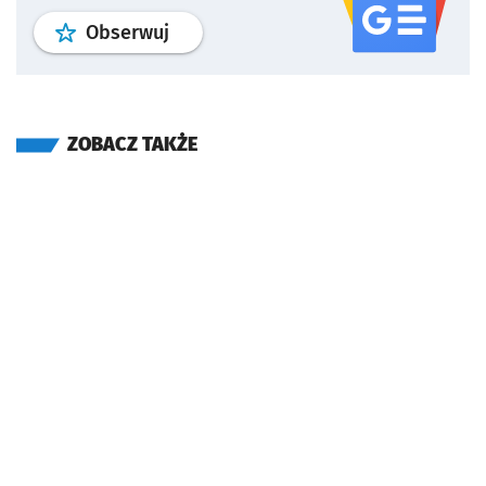
profil
google news
serwisu wroclaw
Obserwuj
ZOBACZ TAKŻE