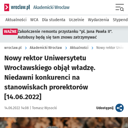
Serwis informacyjny wroclaw.pl podserwis: Akademicki Wro
Men
Aktualności
WCA
Dla studenta
Uczelnie
Wydarzenia
Stypend
WAŻNE
Zakończenie remontu przystanku "pl. Jana Pawła II".
Autobusy będą się tam znowu zatrzymywać
wroclaw.pl
Akademicki Wrocław
Aktualności
Nowy rektor Uniwersytetu
Wrocławskiego objął władzę.
Niedawni konkurenci na
stanowiskach prorektorów
[14.06.2022]
Data publikacji:
Autor:
artykuł
14.06.2022 14:08 |
Tomasz Wysocki
Udostępnij
Kliknij, aby powiększyć