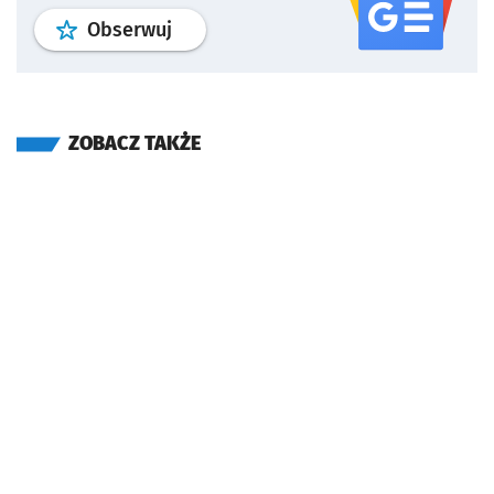
profil
google news
serwisu wroclaw
Obserwuj
ZOBACZ TAKŻE