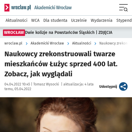
Serwis informacyjny wroclaw.pl podserwis: Akademicki Wro
Men
Aktualności
WCA
Dla studenta
Uczelnie
Wydarzenia
Stypend
WROCŁAW
Dwie kolizje na Powstańców Śląskich | ZDJĘCIA
wroclaw.pl
Akademicki Wrocław
Aktualności
Naukowcy zrekonstruowali twarze
mieszkańców Łużyc sprzed 400 lat.
Zobacz, jak wyglądali
Data publikacji:
Autor:
04.04.2022 10:45 |
Tomasz Wysocki
|
aktualizacja:
4 lata
artykuł
Udostępnij
temu, 05.04.2022
Kliknij, aby zobaczyć galerię
Kliknij, aby powiększyć