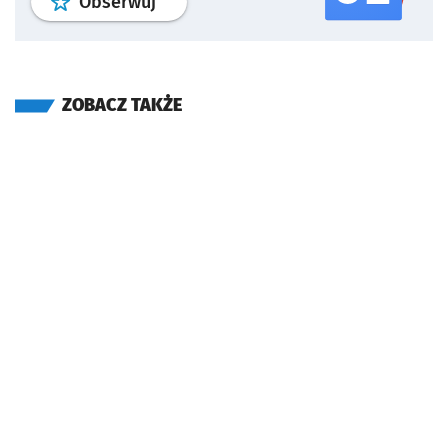
profil
google news
serwisu wroclaw
Obserwuj
ZOBACZ TAKŻE