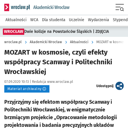
Serwis informacyjny wroclaw.pl podserwis: Akademicki Wro
Men
Aktualności
WCA
Dla studenta
Uczelnie
Wydarzenia
Stypend
WROCŁAW
Dwie kolizje na Powstańców Śląskich | ZDJĘCIA
wroclaw.pl
Akademicki Wrocław
Aktualności
MOZART w kosmosie, 
MOZART w kosmosie, czyli efekty
współpracy Scanway i Politechniki
Wrocławskiej
Data publikacji:
Autor:
07.09.2020 10:13 |
Redakcja www.wroclaw.pl
artykuł
Udostępnij
Materiał archiwalny
Przyjrzyjmy się efektom współpracy Scanway i
Politechniki Wrocławskiej, w enigmatycznie
brzmiącym projekcie „Opracowanie metodologii
projektowania i badania precyzyjnych układów