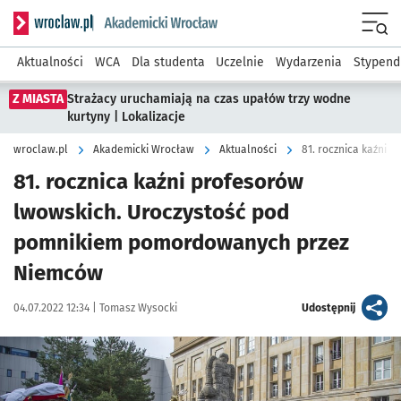
Serwis informacyjny wroclaw.pl podserwis: Akademicki Wro
Men
Aktualności
WCA
Dla studenta
Uczelnie
Wydarzenia
Stypend
Z MIASTA
Strażacy uruchamiają na czas upałów trzy wodne
kurtyny | Lokalizacje
wroclaw.pl
Akademicki Wrocław
Aktualności
81. rocznica kaźni profesorów
lwowskich. Uroczystość pod
pomnikiem pomordowanych przez
Niemców
Data publikacji:
Autor:
artykuł
04.07.2022 12:34 |
Tomasz Wysocki
Udostępnij
Kliknij, aby zobaczyć galerię
Kliknij, aby powiększyć