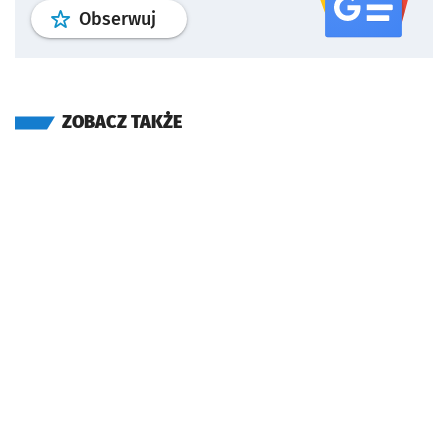
profil
google news
serwisu wroclaw
Obserwuj
ZOBACZ TAKŻE