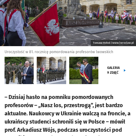
Tomasz Hołod /www/wroclaw.pl
Uroczystość w 81. rocznicę pomordowania profesorów lwowskich
GALERIA
9
ZDJĘĆ
– Dzisiaj hasło na pomniku pomordowanych
profesorów – „Nasz los, przestrogą”, jest bardzo
aktualne. Naukowcy w Ukrainie walczą na froncie, a
ukraińscy studenci schronili się w Polsce – mówił
prof. Arkadiusz Wójs, podczas uroczystości pod