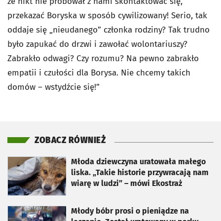
że nikt nie próbował z nami skontaktować się,
przekazać Boryska w sposób cywilizowany! Serio, tak
oddaje się „nieudanego” członka rodziny? Tak trudno
było zapukać do drzwi i zawołać wolontariuszy?
Zabrakło odwagi? Czy rozumu? Na pewno zabrakło
empatii i czułości dla Borysa. Nie chcemy takich
domów – wstydźcie się!”
ZOBACZ RÓWNIEŻ
otworzy się w nowej karcie
Młoda dziewczyna uratowała małego
liska. „Takie historie przywracają nam
wiarę w ludzi” – mówi Ekostraż
otworzy się w nowej karcie
Młody bóbr prosi o pieniądze na