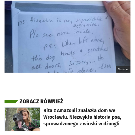
Ekostraż
ZOBACZ RÓWNIEŻ
otworzy się w nowej karcie
Rita z Amazonii znalazła dom we
Wrocławiu. Niezwykła historia psa,
sprowadzonego z wioski w dżungli