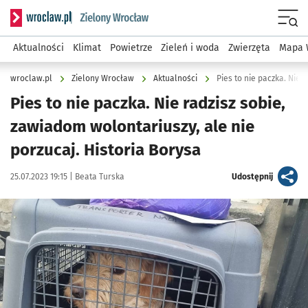
Serwis informacyjny wroclaw.pl podserwis: Środowisko we 
Menu
Aktualności
Klimat
Powietrze
Zieleń i woda
Zwierzęta
Mapa 
wroclaw.pl
Zielony Wrocław
Aktualności
Pies to nie paczka. Nie radzisz sobie,
zawiadom wolontariuszy, ale nie
porzucaj. Historia Borysa
Data publikacji:
Autor:
artykuł
25.07.2023 19:15 |
Beata Turska
Udostępnij
Kliknij, aby powiększyć