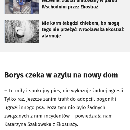
leczenie. Został uratowany w parku
Wschodnim przez Ekostraż
otworzy się w nowej karcie
Nie karm łabędzi chlebem, bo mogą
tego nie przeżyć! Wrocławska Ekostraż
alarmuje
Borys czeka w azylu na nowy dom
– To miły i spokojny pies, nie wykazuje żadnej agresji.
Tylko raz, jeszcze zanim trafił do adopcji, pogonił i
ugryzł innego psa. Poza tym nie było żadnych
związanych z nim incydentów – powiedziała nam
Katarzyna Szakowska z Ekostraży.