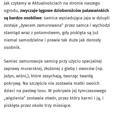
Jak czytamy w Aktualnościach na stronie naszego
ogrodu,
zwyczaje lęgowe dzioborożców palawańskich
są bardzo osobliwe
: samica wysiadująca jaja w dziupli
zostaje „żywcem zamurowana” przez samca i wychodzi
stamtąd wraz z potomstwem, gdy pisklęta są już
niemal samodzielne i prawie tak duże jak dorosły
osobnik.
Samiec zamurowuje samicę przy użyciu specjalnej
zaprawy murarskiej, złożonej z gleby i owoców (np.
jeżyn, wiśni,), które zasychają, tworząc twardą
pokrywę. Na szczęście nie zostawia matki swoich
dzieci na pastwę losu. W pokrywie jej tymczasowego
„więzienia” zostawia otwór, przez który karmi i ją, i
pisklęta przez około trzy miesiące.