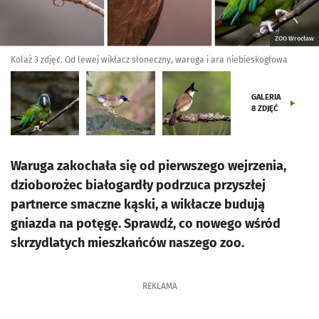
ZOO Wrocław
Kolaż 3 zdjęć. Od lewej wikłacz słoneczny, waruga i ara niebieskogłowa
GALERIA
8
ZDJĘĆ
Waruga zakochała się od pierwszego wejrzenia,
dzioborożec białogardły podrzuca przyszłej
partnerce smaczne kąski, a wikłacze budują
gniazda na potęgę. Sprawdź, co nowego wśród
skrzydlatych mieszkańców naszego zoo.
REKLAMA