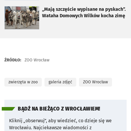
otworzy się w nowej karcie
„Mają szczęście wypisane na pyskach”.
Wataha Domowych Wilków kocha zimę
ŹRÓDŁO:
ZOO Wrocław
zwierzęta w zoo
galeria zdjęć
ZOO Wrocław
BĄDŹ NA BIEŻĄCO Z WROCŁAWIEM!
Kliknij „obserwuj”, aby wiedzieć, co dzieje się we
Wrocławiu.
Najciekawsze wiadomości z