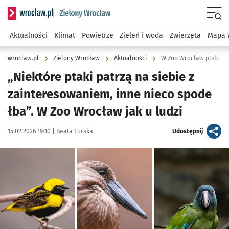
Serwis informacyjny wroclaw.pl podserwis: Środowisko we 
Menu
Aktualności
Klimat
Powietrze
Zieleń i woda
Zwierzęta
Mapa 
wroclaw.pl
Zielony Wrocław
Aktualności
W Zoo Wrocław ptaki bud
„Niektóre ptaki patrzą na siebie z
zainteresowaniem, inne nieco spode
łba”. W Zoo Wrocław jak u ludzi
Data publikacji:
Autor:
artykuł
15.02.2026 19:10 |
Beata Turska
Udostępnij
Kliknij, aby zobaczyć galerię