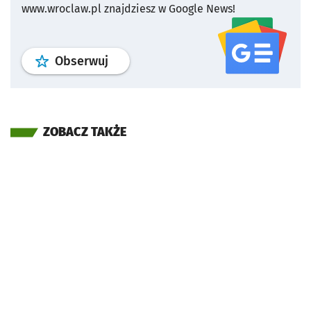
www.wroclaw.pl znajdziesz w Google News!
profil
google news
serwisu wroclaw
Obserwuj
ZOBACZ TAKŻE