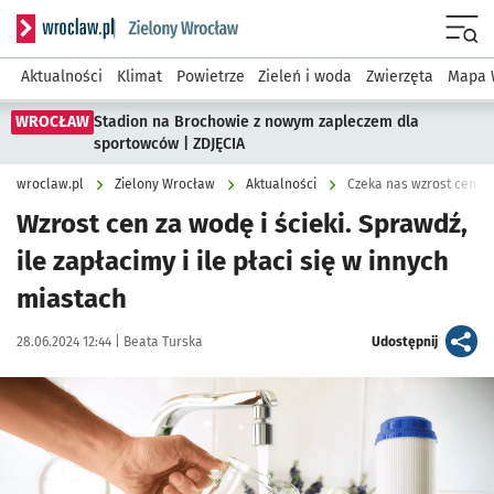
Serwis informacyjny wroclaw.pl podserwis: Środowisko we 
Menu
Aktualności
Klimat
Powietrze
Zieleń i woda
Zwierzęta
Mapa 
WROCŁAW
Stadion na Brochowie z nowym zapleczem dla
sportowców | ZDJĘCIA
wroclaw.pl
Zielony Wrocław
Aktualności
Czeka nas wzrost cen za 
Wzrost cen za wodę i ścieki. Sprawdź,
ile zapłacimy i ile płaci się w innych
miastach
Data publikacji:
Autor:
artykuł
28.06.2024 12:44 |
Beata Turska
Udostępnij
Kliknij, aby powiększyć