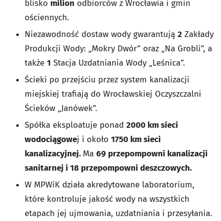
blisko
milion
odbiorców z Wrocławia i gmin
ościennych.
Niezawodność dostaw wody gwarantują
2
Zakłady
Produkcji Wody: „Mokry Dwór” oraz „Na Grobli”, a
także
1
Stacja Uzdatniania Wody „Leśnica”.
Ścieki po przejściu przez system kanalizacji
miejskiej trafiają do Wrocławskiej Oczyszczalni
Ścieków „Janówek”.
Spółka eksploatuje ponad
2000 km sieci
wodociągowe
j i około
1750 km sieci
kanalizacyjnej.
Ma
69 przepompowni kanalizacji
sanitarnej i 18 przepompowni deszczowych.
W MPWiK działa akredytowane laboratorium,
które kontroluje jakość wody na wszystkich
etapach jej ujmowania, uzdatniania i przesyłania.