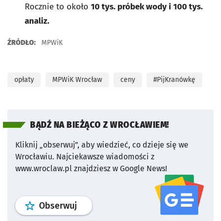
Rocznie to około
10 tys. próbek wody i 100 tys.
analiz.
ŹRÓDŁO:
MPWiK
opłaty
MPWiK Wrocław
ceny
#PijKranówkę
BĄDŹ NA BIEŻĄCO Z WROCŁAWIEM!
Kliknij „obserwuj”, aby wiedzieć, co dzieje się we
Wrocławiu.
Najciekawsze wiadomości z
www.wroclaw.pl znajdziesz w Google News!
profil
google news
serwisu wroclaw
Obserwuj