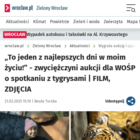
Serwis informacyjny wroclaw.pl podserwis: Środowisko we 
Menu
Aktualności
Klimat
Powietrze
Zieleń i woda
Zwierzęta
Mapa 
WROCŁAW
Wypadek autobusu i taksówki na Al. Krzywoustego
wroclaw.pl
Zielony Wrocław
Aktualności
Wygrała aukcję i spędził
„To jeden z najlepszych dni w moim
życiu!” - zwyciężczyni aukcji dla WOŚP
o spotkaniu z tygrysami | FILM,
ZDJĘCIA
Data publikacji:
Autor:
artykuł
21.02.2025 15:10 |
Beata Turska
Udostępnij
Kliknij, aby zobaczyć galerię