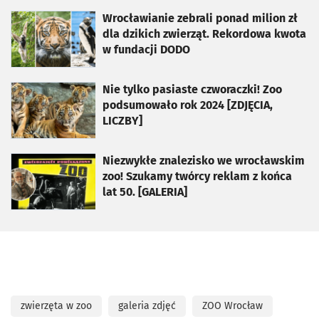
otworzy się w nowej karcie
Wrocławianie zebrali ponad milion zł
dla dzikich zwierząt. Rekordowa kwota
w fundacji DODO
otworzy się w nowej karcie
Nie tylko pasiaste czworaczki! Zoo
podsumowało rok 2024 [ZDJĘCIA,
LICZBY]
otworzy się w nowej karcie
Niezwykłe znalezisko we wrocławskim
zoo! Szukamy twórcy reklam z końca
lat 50. [GALERIA]
zwierzęta w zoo
galeria zdjęć
ZOO Wrocław