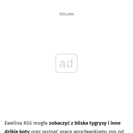
REKLAMA
ad
Ewelina Kliś mogła
zobaczyć z bliska tygrysy i inne
dzikie koty
oraz poznać pracę wrocławskiego zoo od