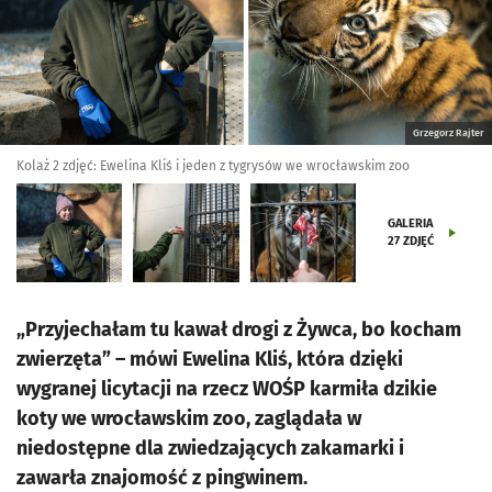
Grzegorz Rajter
Kolaż 2 zdjęć: Ewelina Kliś i jeden z tygrysów we wrocławskim zoo
GALERIA
27
ZDJĘĆ
„Przyjechałam tu kawał drogi z Żywca, bo kocham
zwierzęta” – mówi Ewelina Kliś, która dzięki
wygranej licytacji na rzecz WOŚP karmiła dzikie
koty we wrocławskim zoo, zaglądała w
niedostępne dla zwiedzających zakamarki i
zawarła znajomość z pingwinem.