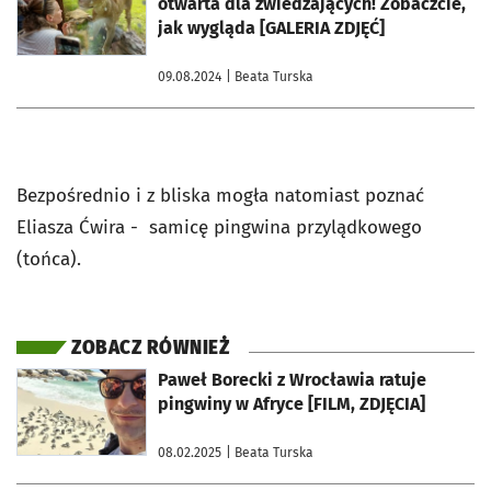
otwarta dla zwiedzających! Zobaczcie,
jak wygląda [GALERIA ZDJĘĆ]
09.08.2024
| Beata Turska
Bezpośrednio i z bliska mogła natomiast poznać
Eliasza Ćwira - samicę pingwina przylądkowego
(tońca).
ZOBACZ RÓWNIEŻ
otworzy się w nowej karcie
Paweł Borecki z Wrocławia ratuje
pingwiny w Afryce [FILM, ZDJĘCIA]
08.02.2025
| Beata Turska