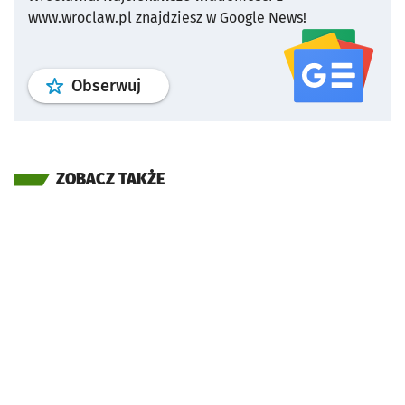
www.wroclaw.pl znajdziesz w Google News!
profil
google news
serwisu wroclaw
Obserwuj
ZOBACZ TAKŻE