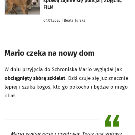
sprawą zajmie się policja | ZDJĘCIA,
FILM
04.01.2026
| Beata Turska
Mario czeka na nowy dom
W dniu przyjęcia do Schroniska Mario wyglądał jak
obciągnięty skórą szkielet
. Dziś czuje się już znacznie
lepiej i szuka kogoś, kto go pokocha i będzie o niego
dbał.
Mario wygrał życie i przetrwał. Teraz jest gotowy