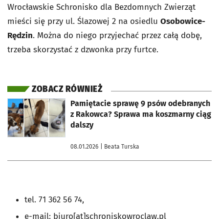
Wrocławskie Schronisko dla Bezdomnych Zwierząt
mieści się przy ul. Ślazowej 2 na osiedlu
Osobowice-
Rędzin
. Można do niego przyjechać przez całą dobę,
trzeba skorzystać z dzwonka przy furtce.
ZOBACZ RÓWNIEŻ
otworzy się w nowej karcie
Pamiętacie sprawę 9 psów odebranych
z Rakowca? Sprawa ma koszmarny ciąg
dalszy
08.01.2026
| Beata Turska
tel. 71 362 56 74,
e-mail: biuro[at]schroniskowroclaw.pl