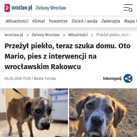
Serwis informacyjny wroclaw.pl podserwis: Środowisko we 
Menu
Aktualności
Klimat
Powietrze
Zieleń i woda
Zwierzęta
Mapa 
wroclaw.pl
Zielony Wrocław
Aktualności
Przeżył piekło, szuka do
Przeżył piekło, teraz szuka domu. Oto
Mario, pies z interwencji na
wrocławskim Rakowcu
Data publikacji:
Autor:
artykuł
04.02.2026 11:26 |
Beata Turska
Udostępnij
Kliknij, aby powiększyć