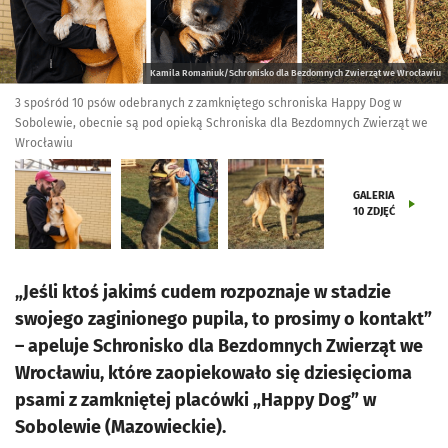
Kamila Romaniuk/Schronisko dla Bezdomnych Zwierząt we Wrocławiu
3 spośród 10 psów odebranych z zamkniętego schroniska Happy Dog w
Sobolewie, obecnie są pod opieką Schroniska dla Bezdomnych Zwierząt we
Wrocławiu
GALERIA
10
ZDJĘĆ
„Jeśli ktoś jakimś cudem rozpoznaje w stadzie
swojego zaginionego pupila, to prosimy o kontakt”
– apeluje Schronisko dla Bezdomnych Zwierząt we
Wrocławiu, które zaopiekowało się dziesięcioma
psami z zamkniętej placówki „Happy Dog” w
Sobolewie (Mazowieckie).