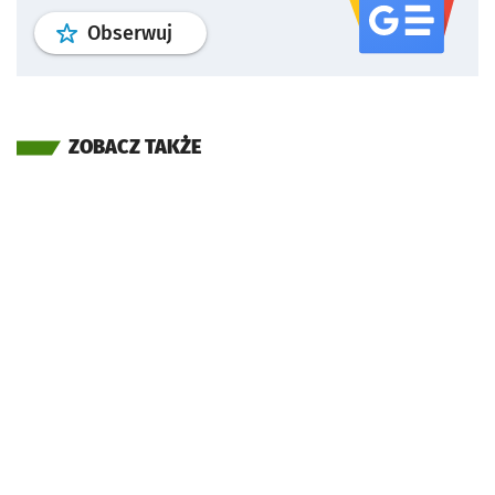
profil
google news
serwisu wroclaw
Obserwuj
ZOBACZ TAKŻE