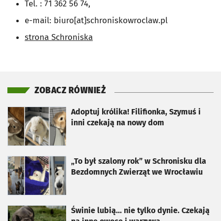
Tel. : 71 362 56 74,
e-mail: biuro[at]schroniskowroclaw.pl
strona Schroniska
ZOBACZ RÓWNIEŻ
otworzy się w nowej karcie
Adoptuj królika! Filifionka, Szymuś i
inni czekają na nowy dom
otworzy się w nowej karcie
„To był szalony rok” w Schronisku dla
Bezdomnych Zwierząt we Wrocławiu
otworzy się w nowej karcie
Świnie lubią... nie tylko dynie. Czekają