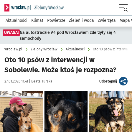
Serwis informacyjny wroclaw.pl podserwis: Środowisko we 
Menu
Aktualności
Klimat
Powietrze
Zieleń i woda
Zwierzęta
Mapa 
UWAGA!
Na autostradzie A4 pod Wrocławiem zderzyły się 4
samochody
wroclaw.pl
Zielony Wrocław
Aktualności
Oto 10 psów z interwenc
Oto 10 psów z interwencji w
Sobolewie. Może ktoś je rozpozna?
Data publikacji:
Autor:
artykuł
27.01.2026 11:41 |
Beata Turska
Udostępnij
Kliknij, aby zobaczyć galerię