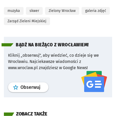
muzyka
skwer
Zielony Wrocław
galeria zdjęć
Zarząd Zieleni Miejskiej
BĄDŹ NA BIEŻĄCO Z WROCŁAWIEM!
Kliknij „obserwuj”, aby wiedzieć, co dzieje się we
Wrocławiu.
Najciekawsze wiadomości z
www.wroclaw.pl znajdziesz w Google News!
profil
google news
serwisu wroclaw
Obserwuj
ZOBACZ TAKŻE