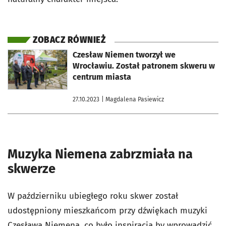
ZOBACZ RÓWNIEŻ
otworzy się w nowej karcie
Czesław Niemen tworzył we
Wrocławiu. Został patronem skweru w
centrum miasta
27.10.2023
| Magdalena Pasiewicz
Muzyka Niemena zabrzmiała na
skwerze
W październiku ubiegłego roku skwer został
udostępniony mieszkańcom przy dźwiękach muzyki
Czesława Niemena, co było inspiracją by wprowadzić