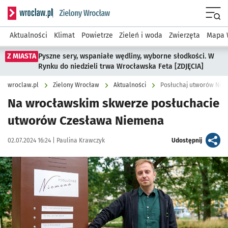
Serwis informacyjny wroclaw.pl podserwis: Środowisko we 
Menu
Aktualności
Klimat
Powietrze
Zieleń i woda
Zwierzęta
Mapa 
Z MIASTA
Pyszne sery, wspaniałe wędliny, wyborne słodkości. W
Rynku do niedzieli trwa Wrocławska Feta [ZDJĘCIA]
wroclaw.pl
Zielony Wrocław
Aktualności
Posłuchaj utworów Niem
Na wrocławskim skwerze posłuchacie
utworów Czesława Niemena
Data publikacji:
Autor:
artykuł
02.07.2024 16:24 |
Paulina Krawczyk
Udostępnij
Kliknij, aby zobaczyć galerię
Kliknij, aby powiększyć