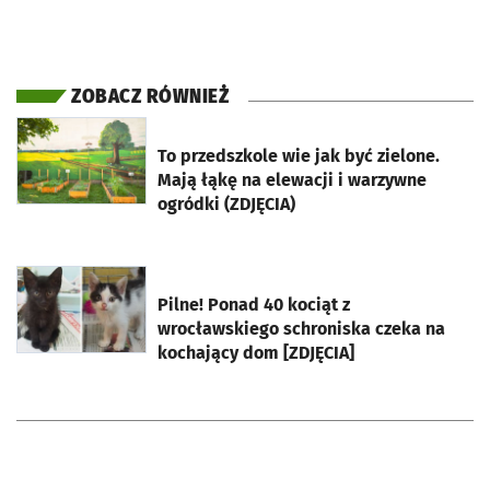
ZOBACZ RÓWNIEŻ
otworzy się w nowej karcie
To przedszkole wie jak być zielone.
Mają łąkę na elewacji i warzywne
ogródki (ZDJĘCIA)
otworzy się w nowej karcie
Pilne! Ponad 40 kociąt z
wrocławskiego schroniska czeka na
kochający dom [ZDJĘCIA]