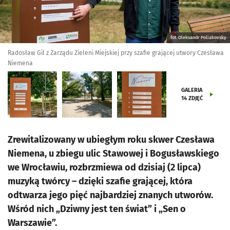
fot. Oleksandr Poliakovsky
Radosław Gil z Zarządu Zieleni Miejskiej przy szafie grającej utwory Czesława
Niemena
GALERIA
14
ZDJĘĆ
Zrewitalizowany w ubiegłym roku skwer Czesława
Niemena, u zbiegu ulic Stawowej i Bogusławskiego
we Wrocławiu, rozbrzmiewa od dzisiaj (2 lipca)
muzyką twórcy – dzięki szafie grającej, która
odtwarza jego pięć najbardziej znanych utworów.
Wśród nich „Dziwny jest ten świat” i „Sen o
Warszawie”.