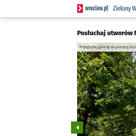
Serwis informacyjny wrocl
Posłuchaj utworów 
Przeglądaj galerię za pomocą str
Przejdź do poprzedniego zd