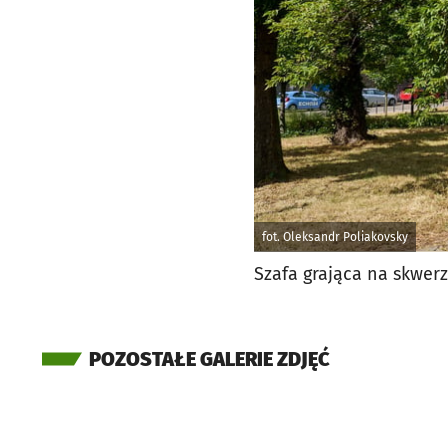
fot. Oleksandr Poliakovsky
Szafa grająca na skwe
POZOSTAŁE GALERIE ZDJĘĆ