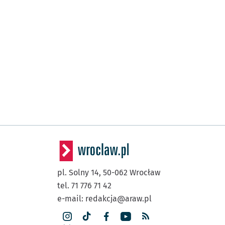
pl. Solny 14,
50-062
Wrocław
tel. 71 776 71 42
e-mail:
redakcja@araw.pl