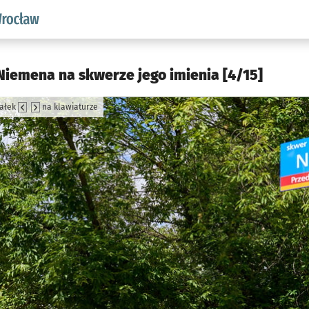
aw.pl podserwis: Środowisko we Wrocławiu
Niemena na skwerze jego imienia [4/15]
załek
na klawiaturze
jęcia.