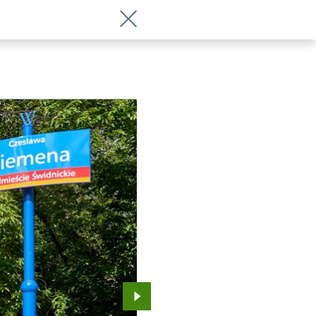
Wróć do artykułu Posłuchaj utworów N
Przejdź do kolejnego zdjęcia.