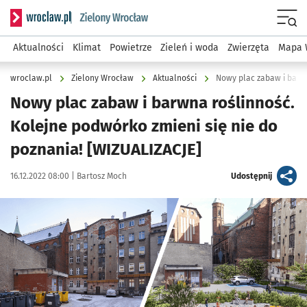
Serwis informacyjny wroclaw.pl podserwis: Środowisko we 
Menu
Aktualności
Klimat
Powietrze
Zieleń i woda
Zwierzęta
Mapa 
wroclaw.pl
Zielony Wrocław
Aktualności
Nowy plac zabaw i barwna roślinność.
Kolejne podwórko zmieni się nie do
poznania! [WIZUALIZACJE]
Data publikacji:
Autor:
artykuł
16.12.2022 08:00 |
Bartosz Moch
Udostępnij
Kliknij, aby zobaczyć galerię