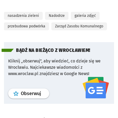
nasadzenia zieleni
Nadodrze
galeria zdjęć
przebudowa podwórka
Zarząd Zasobu Komunalnego
BĄDŹ NA BIEŻĄCO Z WROCŁAWIEM!
Kliknij „obserwuj”, aby wiedzieć, co dzieje się we
Wrocławiu.
Najciekawsze wiadomości z
www.wroclaw.pl znajdziesz w Google News!
profil
google news
serwisu wroclaw
Obserwuj