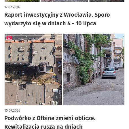
artykuł z galerią zdjęć
12.07.2026
Raport inwestycyjny z Wrocławia. Sporo
wydarzyło się w dniach 4 - 10 lipca
artykuł z galerią zdjęć
10.07.2026
Podwórko z Ołbina zmieni oblicze.
Rewitalizacja rusza na dniach