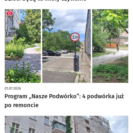
artykuł z galerią zdjęć
01.07.2026
Program „Nasze Podwórko”: 4 podwórka już
po remoncie