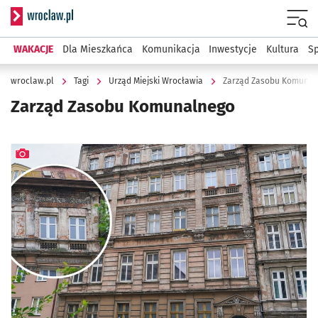
Serwis informacyjny wroclaw.pl
Menu
WAKACJE
Dla Mieszkańca
Komunikacja
Inwestycje
Kultura
Sp
wroclaw.pl
Tagi
Urząd Miejski Wrocławia
Zarząd Zasobu Komunal
Zarząd Zasobu Komunalnego