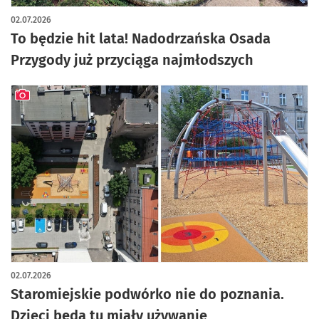
artykuł z galerią zdjęć
02.07.2026
To będzie hit lata! Nadodrzańska Osada
Przygody już przyciąga najmłodszych
artykuł z galerią zdjęć
02.07.2026
Staromiejskie podwórko nie do poznania.
Dzieci będą tu miały używanie