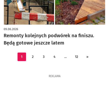
artykuł z galerią zdjęć
09.06.2026
Remonty kolejnych podwórek na finiszu.
Będą gotowe jeszcze latem
1
2
3
4
…
12
»
REKLAMA