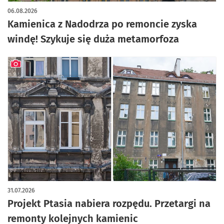
artykuł z galerią zdjęć
06.08.2026
Kamienica z Nadodrza po remoncie zyska
windę! Szykuje się duża metamorfoza
artykuł z galerią zdjęć
31.07.2026
Projekt Ptasia nabiera rozpędu. Przetargi na
remonty kolejnych kamienic