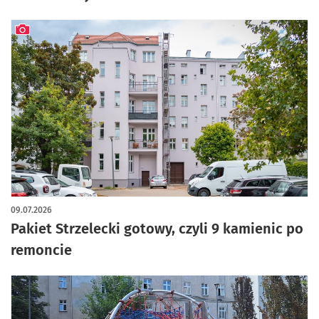
artykuł z galerią zdjęć
09.07.2026
Pakiet Strzelecki gotowy, czyli 9 kamienic po
remoncie