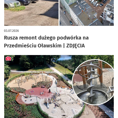
artykuł z galerią zdjęć
03.07.2026
Rusza remont dużego podwórka na
Przedmieściu Oławskim | ZDJĘCIA