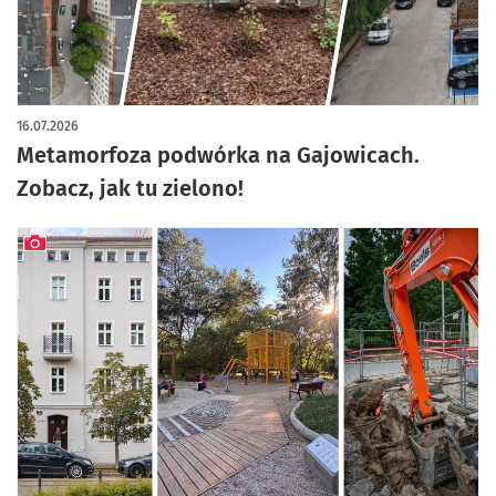
artykuł z galerią zdjęć
16.07.2026
Metamorfoza podwórka na Gajowicach.
Zobacz, jak tu zielono!