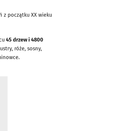
ń z początku XX wieku
cu
45 drzew
i 4800
ustry, róże, sosny,
śminowce.