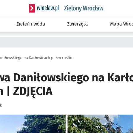
Serwis informacyjny wroclaw.pl podserwis: Śro
Zieleń i woda
Zwierzęta
Mapa Wroc
aniłowskiego na Karłowicach pełen roślin
wa Daniłowskiego na Karł
n | ZDJĘCIA
yk