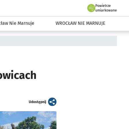
Powietrze
we Wrocławiu
dowisko we Wrocławiu
umiarkowane
ław Nie Marnuje
WROCŁAW NIE MARNUJE
owicach
artykuł
Udostępnij