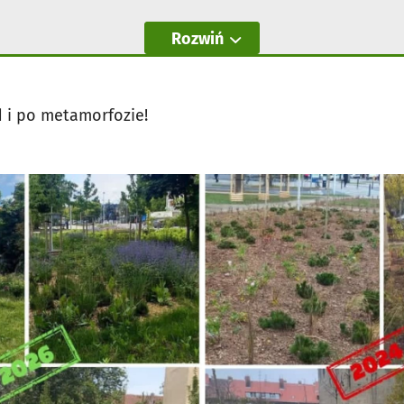
Rozwiń
d i po metamorfozie!