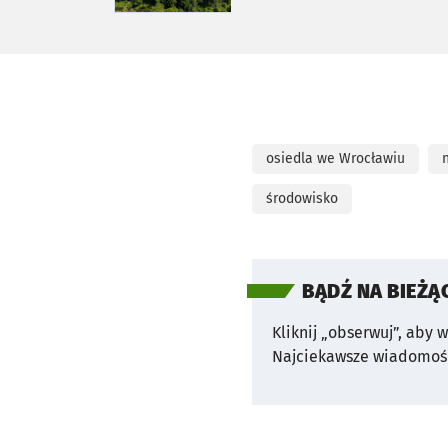
osiedla we Wrocławiu
środowisko
BĄDŹ NA BIEŻĄ
Kliknij „obserwuj”, aby 
Najciekawsze wiadomośc