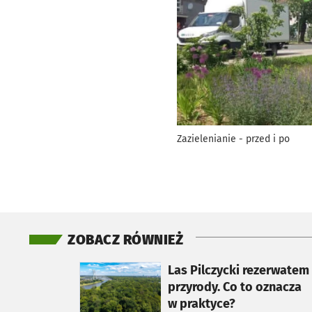
Zazielenianie - przed i po
ZOBACZ RÓWNIEŻ
otworzy się w nowej karcie
Las Pilczycki rezerwatem
przyrody. Co to oznacza
w praktyce?