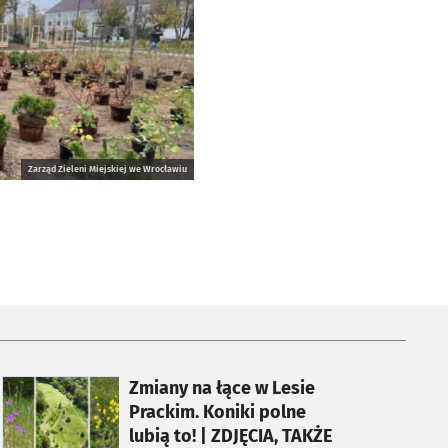
Zarząd Zieleni Miejskiej we Wrocławiu
otworzy się w nowej karcie
Zmiany na łące w Lesie
Prackim. Koniki polne
lubią to! | ZDJĘCIA, TAKŻE