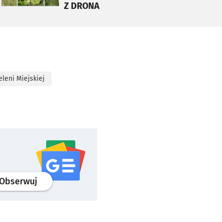
Z DRONA
eleni Miejskiej
profil
google news
serwisu wroclaw.pl
Obserwuj