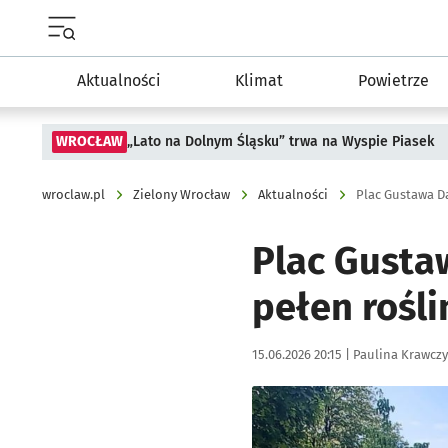
Menu główne portalu wroclaw.pl
Aktualności
Klimat
Powietrze
WROCŁAW
„Lato na Dolnym Śląsku” trwa na Wyspie Piasek
wroclaw.pl
Zielony Wrocław
Aktualności
Plac Gustawa D
Plac Gusta
pełen rośli
Data publikacji:
Autor:
15.06.2026 20:15 |
Paulina Krawcz
Kliknij, aby powiększyć