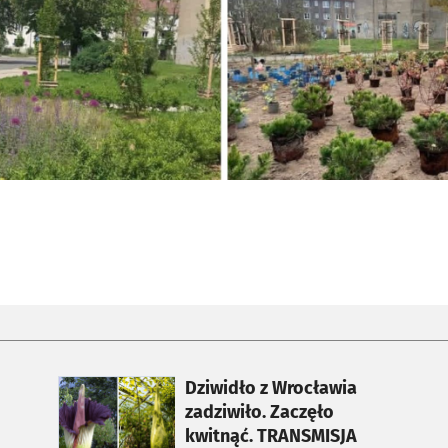
otworzy się w nowej karcie
Dziwidło z Wrocławia
zadziwiło. Zaczęło
kwitnąć. TRANSMISJA