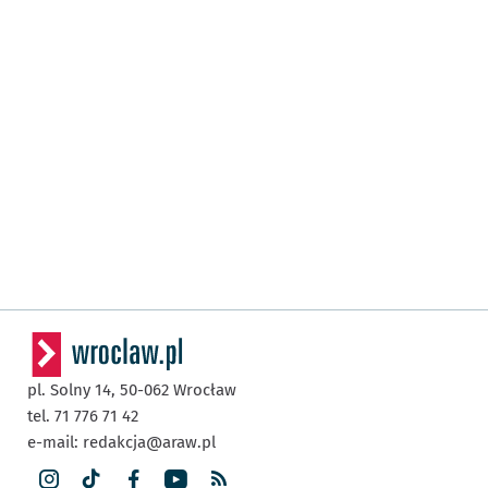
pl. Solny 14,
50-062
Wrocław
tel. 71 776 71 42
e-mail:
redakcja@araw.pl