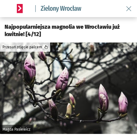
Wróć 
Serwis informacyjny wroclaw.pl podserwis: Środowisko we 
Najpopularniejsza magnolia we Wrocławiu już
kwitnie! [4/12]
Przesuń zdjęcie palcem
Magda Pasiewicz