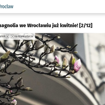
aw.pl podserwis: Środowisko we Wrocławiu
agnolia we Wrocławiu już kwitnie! [2/12]
załek
na klawiaturze
jęcia.