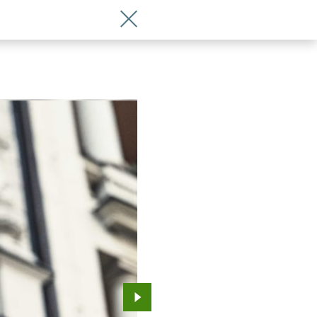
Wróć do artykułu Najpopularniejsza ma
Przejdź do kolejnego zdjęcia.