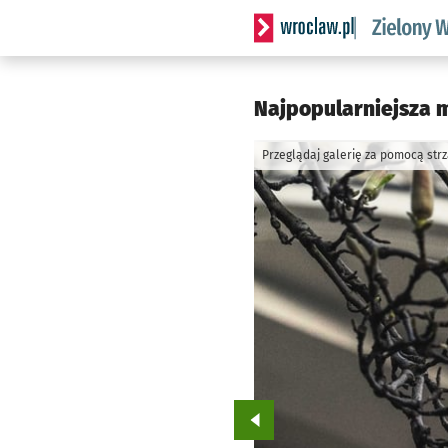
Serwis informacyjny wrocl
Najpopularniejsza m
Przeglądaj galerię za pomocą str
Przejdź do poprzedniego zd