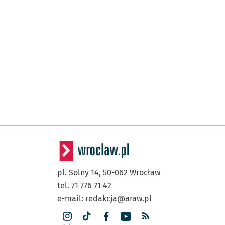
pl. Solny 14,
50-062
Wrocław
tel. 71 776 71 42
e-mail:
redakcja@araw.pl