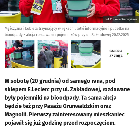
fot. Zuzanna Szarczyńska
Mężczyzna i kobieta trzymający w rękach ulotki informacyjne i pudełko na
bioodpady - akcja rozdawania pojemników przy ul. Zakładowej 20.12.2025
GALERIA
37
ZDJĘĆ
W sobotę (20 grudnia) od samego rana, pod
sklepem E.Leclerc przy ul. Zakładowej, rozdawane
były pojemniki na bioodpady. Ta sama akcja
będzie też przy Pasażu Grunwaldzkim oraz
Magnolii. Pierwszy zainteresowany mieszkaniec
pojawił się już godzinę przed rozpoczęciem.