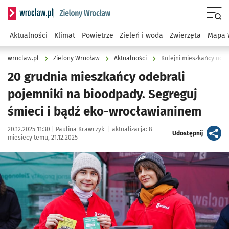
Serwis informacyjny wroclaw.pl podserwis: Środowisko we 
Menu
Aktualności
Klimat
Powietrze
Zieleń i woda
Zwierzęta
Mapa 
wroclaw.pl
Zielony Wrocław
Aktualności
Kolejni mieszkańcy odeb
20 grudnia mieszkańcy odebrali
pojemniki na bioodpady. Segreguj
śmieci i bądź eko-wrocławianinem
Data publikacji:
Autor:
20.12.2025 11:30 |
Paulina Krawczyk
|
aktualizacja:
8
artykuł
Udostępnij
miesiecy temu, 21.12.2025
Kliknij, aby zobaczyć galerię
Kliknij, aby powiększyć