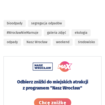
bioodpady
segregacja odpadów
#WrocławNieMarnuje
galeria zdjęć
ekologia
odpady
Nasz Wrocław
weekend
środowisko
Odbierz zniżki do miejskich atrakcji
z programem "Nasz Wrocław"
Sprawdź szczegó
Chcę zniżkę