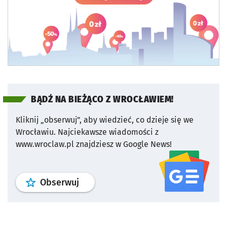
BĄDŹ NA BIEŻĄCO Z WROCŁAWIEM!
Kliknij „obserwuj”, aby wiedzieć, co dzieje się we
Wrocławiu.
Najciekawsze wiadomości z
www.wroclaw.pl znajdziesz w Google News!
profil
google news
serwisu wroclaw
Obserwuj