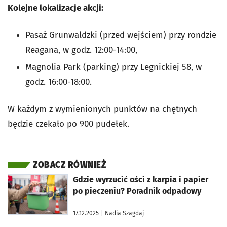
Kolejne lokalizacje akcji:
Pasaż Grunwaldzki
(przed wejściem) przy rondzie
Reagana, w godz. 12:00-14:00,
Magnolia Park
(parking) przy Legnickiej 58, w
godz. 16:00-18:00.
W każdym z wymienionych punktów na chętnych
będzie czekało po
900
pudełek.
ZOBACZ RÓWNIEŻ
otworzy się w nowej karcie
Gdzie wyrzucić ości z karpia i papier
po pieczeniu? Poradnik odpadowy
17.12.2025
| Nadia Szagdaj