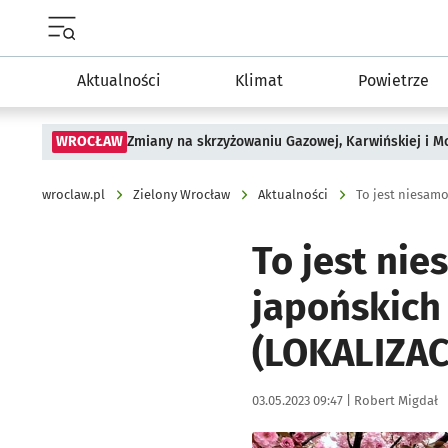
Menu główne portalu wroclaw.pl
Aktualności
Klimat
Powietrze
WROCŁAW
Zmiany na skrzyżowaniu Gazowej, Karwińskiej i M
wroclaw.pl
Zielony Wrocław
Aktualności
To jest nie
japońskich 
(LOKALIZAC
Data publikacji:
Autor:
03.05.2023 09:47 |
Robert Migdał
Kliknij, aby zobaczyć galer