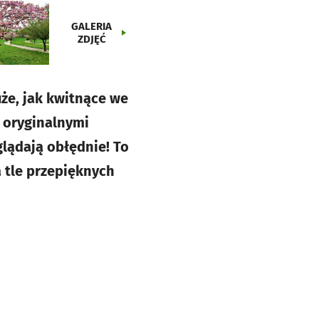
GALERIA
ZDJĘĆ
że, jak kwitnące we
 oryginalnymi
glądają obłędnie! To
a tle przepięknych