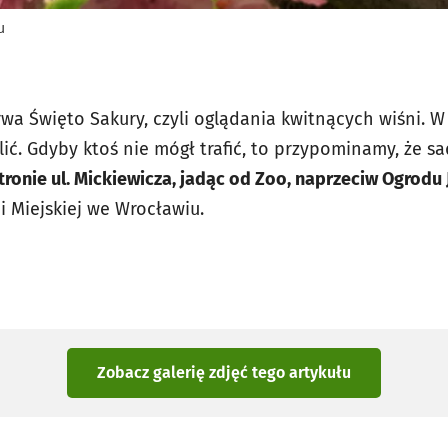
u
rwa Święto Sakury, czyli oglądania kwitnących wiśni. W
ć. Gdyby ktoś nie mógł trafić, to przypominamy, że s
tronie ul. Mickiewicza, jadąc od Zoo, naprzeciw Ogrod
i Miejskiej we Wrocławiu.
Zobacz galerię zdjęć
tego artykułu