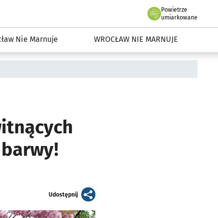
Powietrze
we Wrocławiu
dowisko we Wrocławiu
umiarkowane
ław Nie Marnuje
WROCŁAW NIE MARNUJE
witnących
 barwy!
artykuł
Udostępnij