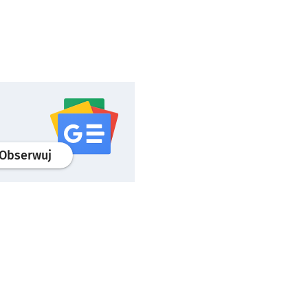
profil
google news
serwisu wroclaw.pl
Obserwuj