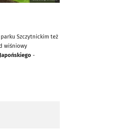
 parku Szczytnickim też
ad wiśniowy
u Japońskiego
-