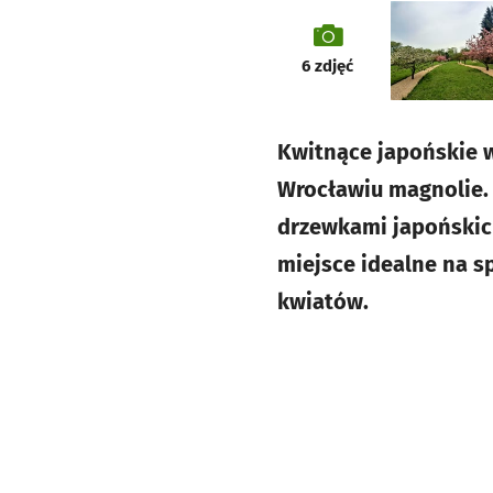
galeria
6
zdjęć
Kwitnące japońskie w
Wrocławiu magnolie.
drzewkami japońskich
miejsce idealne na sp
kwiatów.