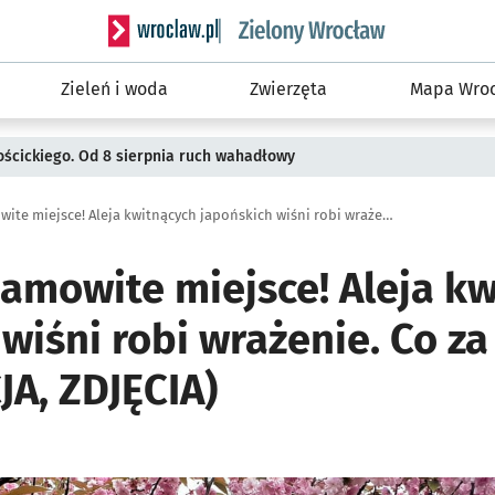
Serwis informacyjny wroclaw.pl podserwis: Śro
Zieleń i woda
Zwierzęta
Mapa Wroc
ościckiego. Od 8 sierpnia ruch wahadłowy
To jest niesamowite miejsce! Aleja kwitnących japońskich wiśni robi wrażenie. Co za barwy! (LOKALIZACJA, ZDJĘCIA)
samowite miejsce! Aleja k
wiśni robi wrażenie. Co za
JA, ZDJĘCIA)
ię