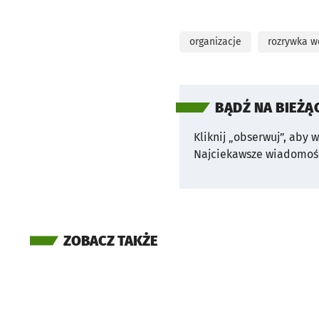
organizacje
rozrywka w
BĄDŹ NA BIEŻĄ
Kliknij „obserwuj”, aby 
Najciekawsze wiadomośc
ZOBACZ TAKŻE