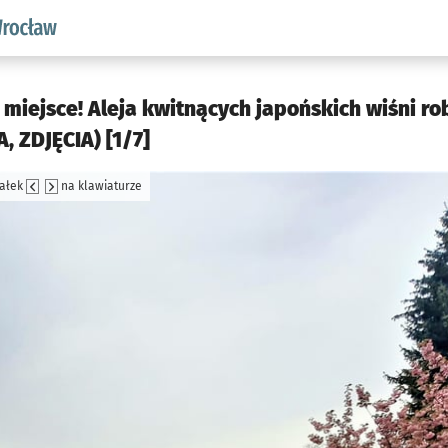
aw.pl podserwis: Środowisko we Wrocławiu
 miejsce! Aleja kwitnących japońskich wiśni ro
, ZDJĘCIA) [1/7]
załek
na klawiaturze