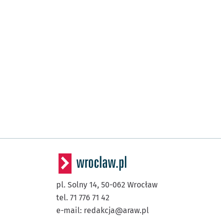
pl. Solny 14,
50-062
Wrocław
tel. 71 776 71 42
e-mail:
redakcja@araw.pl