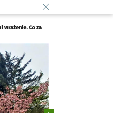
Wróć do artykułu To jest niesamowite m
bi wrażenie. Co za