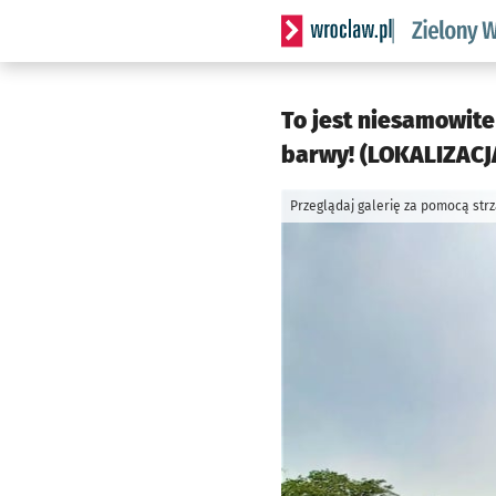
Serwis informacyjny wrocl
To jest niesamowite
barwy! (LOKALIZACJA
Przeglądaj galerię za pomocą str