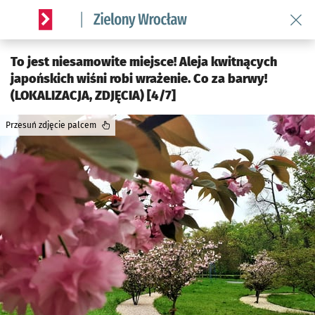
Wróć 
Serwis informacyjny wroclaw.pl podserwis: Środowisko we 
To jest niesamowite miejsce! Aleja kwitnących
japońskich wiśni robi wrażenie. Co za barwy!
(LOKALIZACJA, ZDJĘCIA) [4/7]
Przesuń zdjęcie palcem