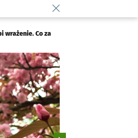
Wróć do artykułu To jest niesamowite m
bi wrażenie. Co za