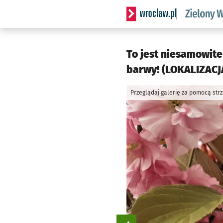
Serwis informacyjny wrocl
To jest niesamowite
barwy! (LOKALIZACJA
Przeglądaj galerię za pomocą str