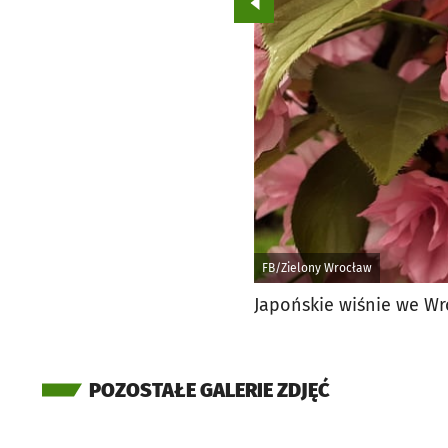
Przejdź do poprzedniego zd
FB/Zielony Wrocław
Japońskie wiśnie we Wr
POZOSTAŁE GALERIE ZDJĘĆ