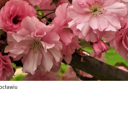
jęcia.
ocławiu