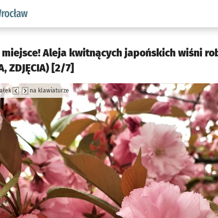
aw.pl podserwis: Środowisko we Wrocławiu
 miejsce! Aleja kwitnących japońskich wiśni ro
, ZDJĘCIA) [2/7]
załek
na klawiaturze