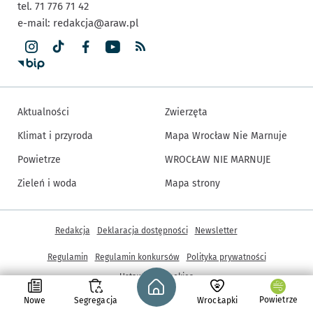
tel. 71 776 71 42
e-mail:
redakcja@araw.pl
Aktualności
Zwierzęta
Klimat i przyroda
Mapa Wrocław Nie Marnuje
Powietrze
WROCŁAW NIE MARNUJE
Zieleń i woda
Mapa strony
Inne informacje
Redakcja
Deklaracja dostępności
Newsletter
Regulamin
Regulamin konkursów
Polityka prywatności
Strona główna - wroclaw.pl
Ustawienia cookies
Powietrze
Nowe
Segregacja
WrocŁapki
© Copyright 2005-2026, ARAW S.A., Gmina Wrocław