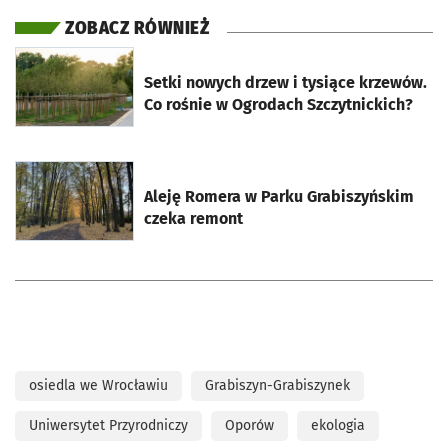
ZOBACZ RÓWNIEŻ
otworzy się w nowej karcie
Setki nowych drzew i tysiące krzewów.
Co rośnie w Ogrodach Szczytnickich?
otworzy się w nowej karcie
Aleję Romera w Parku Grabiszyńskim
czeka remont
osiedla we Wrocławiu
Grabiszyn-Grabiszynek
Uniwersytet Przyrodniczy
Oporów
ekologia