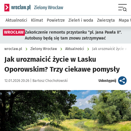
Serwis informacyjny wroclaw.pl podserwis: Środowisko we 
Menu
Aktualności
Klimat
Powietrze
Zieleń i woda
Zwierzęta
Mapa 
WROCŁAW
Zakończenie remontu przystanku "pl. Jana Pawła II".
Autobusy będą się tam znowu zatrzymywać
wroclaw.pl
Zielony Wrocław
Aktualności
Jak urozmaicić życie w
Jak urozmaicić życie w Lasku
Oporowskim? Trzy ciekawe pomysły
Data publikacji:
Autor:
artykuł
12.01.2026 20:26 |
Bartosz Chochołowski
Udostępnij
Kliknij, aby powiększyć