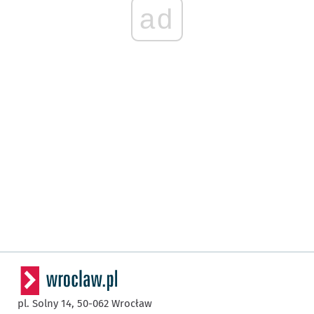
ad
pl. Solny 14,
50-062
Wrocław