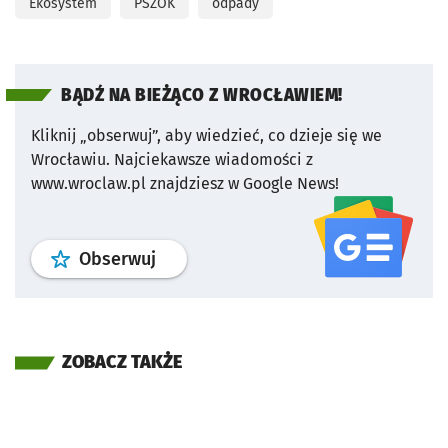
Ekosystem
PSZOK
odpady
BĄDŹ NA BIEŻĄCO Z WROCŁAWIEM!
Kliknij „obserwuj”, aby wiedzieć, co dzieje się we
Wrocławiu.
Najciekawsze wiadomości z
www.wroclaw.pl znajdziesz w Google News!
profil
google news
serwisu wroclaw
Obserwuj
ZOBACZ TAKŻE