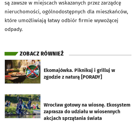
są zawsze w miejscach wskazanych przez zarządcę
nieruchomości, ogólnodostępnych dla mieszkańców,
które umożliwiają łatwy odbiór firmie wywożącej
odpady.
ZOBACZ RÓWNIEŻ
otworzy się w nowej karcie
Ekomajówka. Piknikuj i grilluj w
zgodzie z naturą [PORADY]
otworzy się w nowej karcie
Wrocław gotowy na wiosnę. Ekosystem
zaprasza do udziału w wiosennych
akcjach sprzątania świata