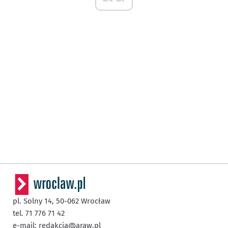
pl. Solny 14,
50-062
Wrocław
tel. 71 776 71 42
e-mail:
redakcja@araw.pl