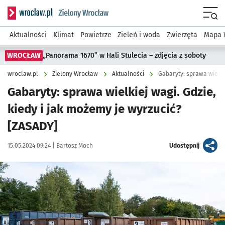
Serwis informacyjny wroclaw.pl podserwis: Środowisko we 
Menu
Aktualności
Klimat
Powietrze
Zieleń i woda
Zwierzęta
Mapa 
WROCŁAW
„Panorama 1670” w Hali Stulecia – zdjęcia z soboty
wroclaw.pl
Zielony Wrocław
Aktualności
Gabaryty: sprawa wielki
Gabaryty: sprawa wielkiej wagi. Gdzie,
kiedy i jak możemy je wyrzucić?
[ZASADY]
Data publikacji:
Autor:
artykuł
15.05.2024 09:24 |
Bartosz Moch
Udostępnij
Kliknij, aby powiększyć