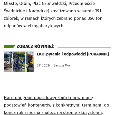
Miasto, Ołbin, Plac Grunwaldzki, Przedmieście
Świdnickie i Nadodrze) zrealizowano w sumie 391
zbiórek, w ramach których zebrano ponad 356 ton
odpadów wielkogabarytowych.
ZOBACZ RÓWNIEŻ
otworzy się w nowej karcie
EKO-pytania i odpowiedzi [PORADNIK]
21.10.2024
| Bartosz Moch
Harmonogram objazdowej zbiórki oraz mapę
podstawień kontenerów z konkretnymi terminami do
końca roku można znaleźć na stronie Ekosystemu
.