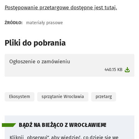
Postępowanie przetargowe dostępne jest tutaj.
ŹRÓDŁO:
materiały prasowe
Pliki do pobrania
Ogłoszenie o zamówieniu
otworzy się w nowej karcie
440.15 KB
Ekosystem
sprzątanie Wrocławia
przetarg
BĄDŹ NA BIEŻĄCO Z WROCŁAWIEM!
Kliknij „obserwuj”, aby wiedzieć, co dzieje się we