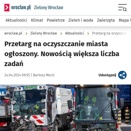
Serwis informacyjny wroclaw.pl podserwis: Środowisko we 
Menu
Aktualności
Klimat
Powietrze
Zieleń i woda
Zwierzęta
Mapa 
wroclaw.pl
Zielony Wrocław
Aktualności
Przetarg na oczyszczani
Przetarg na oczyszczanie miasta
ogłoszony. Nowością większa liczba
zadań
Data publikacji:
Autor:
artykuł
24.04.2024 09:55 |
Bartosz Moch
Udostępnij
Kliknij, aby powiększyć