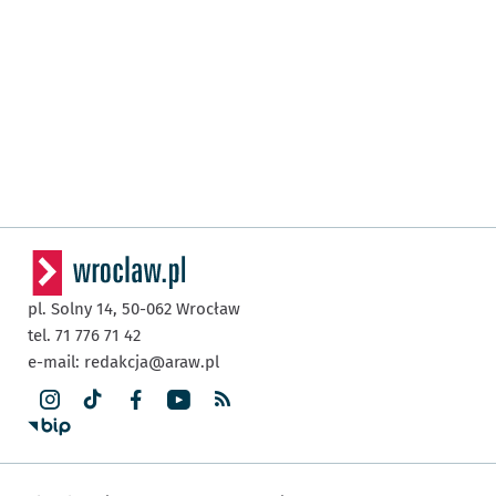
pl. Solny 14,
50-062
Wrocław
tel. 71 776 71 42
e-mail:
redakcja@araw.pl