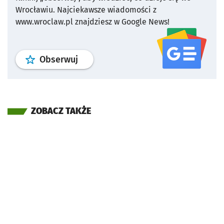
Wrocławiu.
Najciekawsze wiadomości z
www.wroclaw.pl znajdziesz w Google News!
profil
google news
serwisu wroclaw
Obserwuj
ZOBACZ TAKŻE