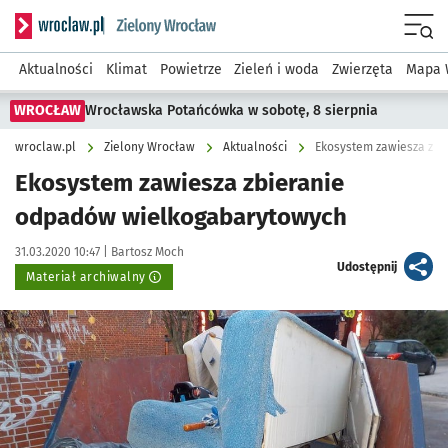
Serwis informacyjny wroclaw.pl podserwis: Środowisko we 
Menu
Aktualności
Klimat
Powietrze
Zieleń i woda
Zwierzęta
Mapa 
WROCŁAW
Wrocławska Potańcówka w sobotę, 8 sierpnia
wroclaw.pl
Zielony Wrocław
Aktualności
Ekosystem zawiesza zb
Ekosystem zawiesza zbieranie
odpadów wielkogabarytowych
Data publikacji:
Autor:
31.03.2020 10:47 |
Bartosz Moch
artykuł
Udostępnij
Materiał archiwalny
Kliknij, aby powiększyć