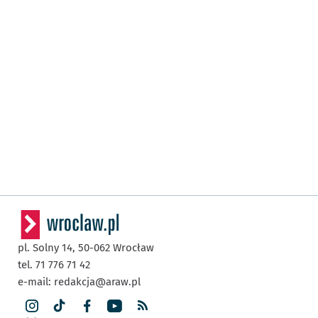
pl. Solny 14,
50-062
Wrocław
tel. 71 776 71 42
e-mail:
redakcja@araw.pl