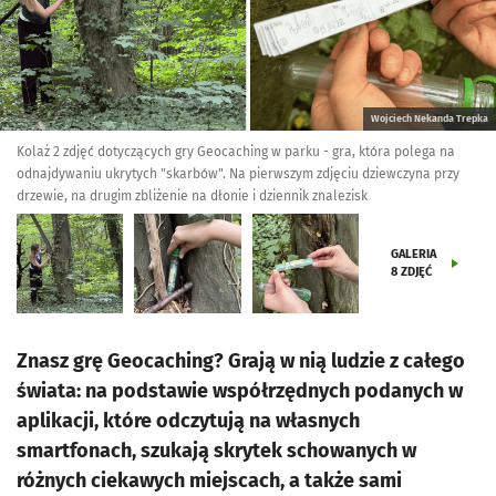
Wojciech Nekanda Trepka
Kolaż 2 zdjęć dotyczących gry Geocaching w parku - gra, która polega na
odnajdywaniu ukrytych "skarbów". Na pierwszym zdjęciu dziewczyna przy
drzewie, na drugim zbliżenie na dłonie i dziennik znalezisk
GALERIA
8
ZDJĘĆ
Znasz grę Geocaching? Grają w nią ludzie z całego
świata: na podstawie współrzędnych podanych w
aplikacji, które odczytują na własnych
smartfonach, szukają skrytek schowanych w
różnych ciekawych miejscach, a także sami