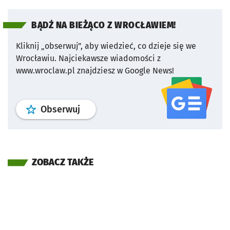
BĄDŹ NA BIEŻĄCO Z WROCŁAWIEM!
Kliknij „obserwuj”, aby wiedzieć, co dzieje się we
Wrocławiu.
Najciekawsze wiadomości z
www.wroclaw.pl znajdziesz w Google News!
profil
google news
serwisu wroclaw
Obserwuj
ZOBACZ TAKŻE