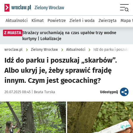
Serwis informacyjny wroclaw.pl podserwis: Środowisko we 
Menu
Aktualności
Klimat
Powietrze
Zieleń i woda
Zwierzęta
Mapa 
Z MIASTA
Strażacy uruchamiają na czas upałów trzy wodne
kurtyny | Lokalizacje
wroclaw.pl
Zielony Wrocław
Aktualności
Idź do parku i poszukaj
Idź do parku i poszukaj „skarbów”.
Albo ukryj je, żeby sprawić frajdę
innym. Czym jest geocaching?
Data publikacji:
Autor:
artykuł
20.07.2025 08:45 |
Beata Turska
Udostępnij
Kliknij, aby zobaczyć galerię