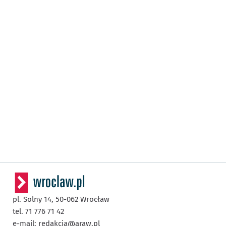
pl. Solny 14,
50-062
Wrocław
tel. 71 776 71 42
e-mail:
redakcja@araw.pl