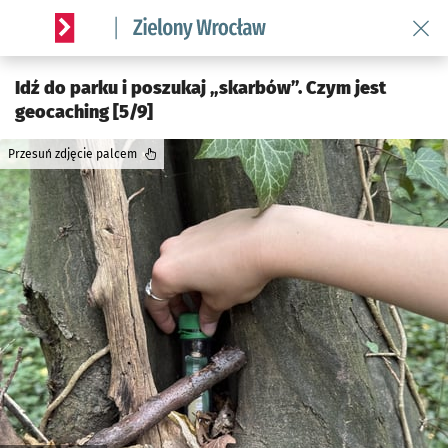
Wróć 
Serwis informacyjny wroclaw.pl podserwis: Środowisko we 
Idź do parku i poszukaj „skarbów”. Czym jest
geocaching [5/9]
Przesuń zdjęcie palcem