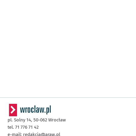
pl. Solny 14,
50-062
Wrocław
tel. 71 776 71 42
e-mail:
redakcja@araw.pl