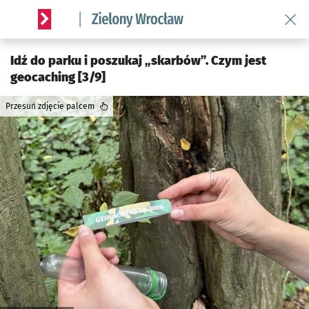
Wróć 
Serwis informacyjny wroclaw.pl podserwis: Środowisko we 
Idź do parku i poszukaj „skarbów”. Czym jest
geocaching [3/9]
Przesuń zdjęcie palcem